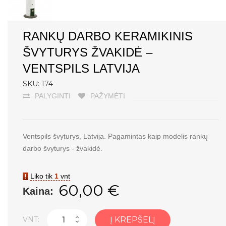
RANKŲ DARBO KERAMIKINIS
ŠVYTURYS ŽVAKIDĖ –
VENTSPILS LATVIJA
SKU: 174
PALYGINTI
PAŽYMĖTI
Ventspils švyturys, Latvija. Pagamintas kaip modelis rankų
darbo švyturys - žvakidė.
Liko tik
1
vnt
60,00 €
Kaina:
VNT:
Į KREPŠELĮ