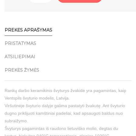
PREKĖS APRAŠYMAS
PRISTATYMAS
ATSILIEPIMAI
PREKĖS ŽYMĖS
Rankų darbo keramikinis švyturys žvakidė yra pagamintas, kaip
Ventspils švyturio modelis, Latvija.
Viršutinėje švyturio dalyje galima pastatyti žvakutę. Ant švyturio
dugno priklijuoti kamštiniai padeliai, kad apsaugoti baldus nuo
subraižymo.
Švyturys pagamintas iš raudono lietuviško molio, degtas du