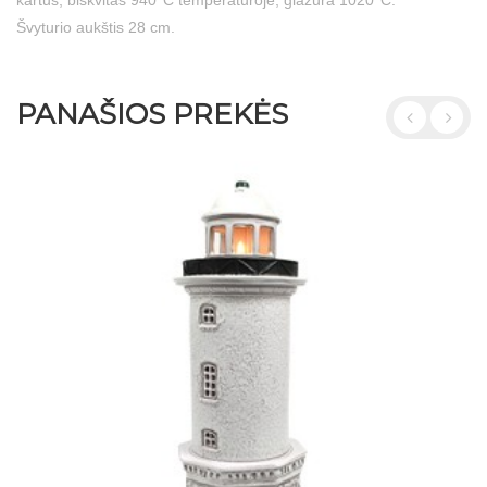
kartus, biskvitas 940°C temperatūroje, glazūra 1020°C.
Švyturio aukštis 28 cm.
PANAŠIOS PREKĖS