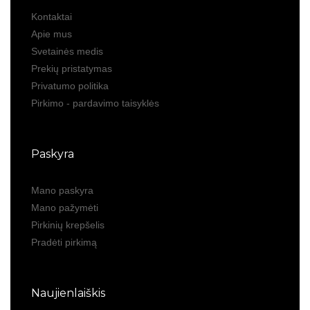
Kontaktai
Apie mus
Svetainės medis
Prekių pristatymas
Privatumo politika
Pirkimo - pardavimo taisyklės
Paskyra
Mano paskyra
Mano pažymėti
Pirkinių krepšelis
Pradėti pirkimą
Naujienlaiškis