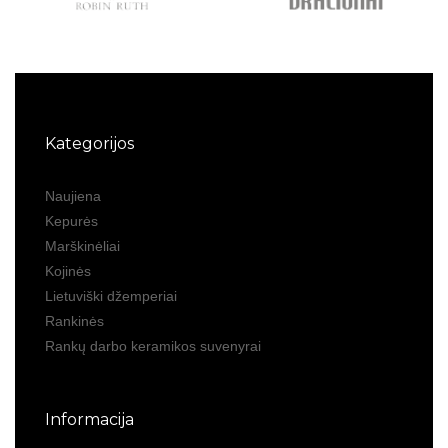
Kategorijos
Naujiena
Kepurės
Marškinėliai
Kojinės
Lietuviški džemperiai
Rankinės
Rankų darbo keramikos suvenyrai
Informacija