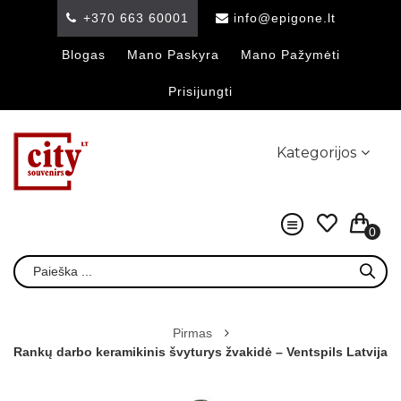
+370 663 60001
info@epigone.lt
Blogas
Mano Paskyra
Mano Pažymėti
Prisijungti
Kategorijos
0
Pirmas
Rankų darbo keramikinis švyturys žvakidė – Ventspils Latvija