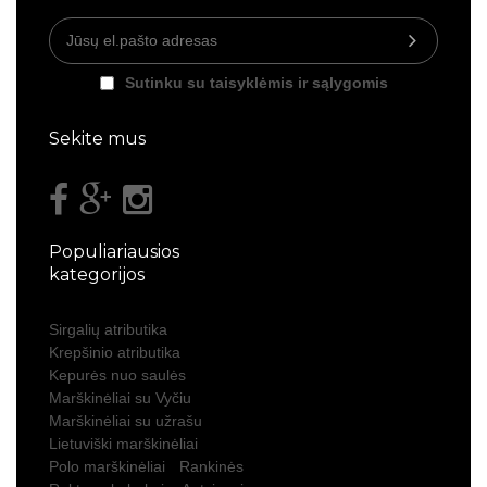
Sutinku su taisyklėmis ir sąlygomis
Sekite mus
Populiariausios
kategorijos
Sirgalių atributika
Krepšinio atributika
Kepurės nuo saulės
Marškinėliai su Vyčiu
Marškinėliai su užrašu
Lietuviški marškinėliai
Polo marškinėliai
Rankinės