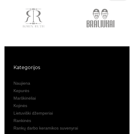
Kategorijos
Naujiena
Kepurės
Marškinėliai
Kojinės
Lietuviški džemperiai
Rankinės
Rankų darbo keramikos suvenyrai