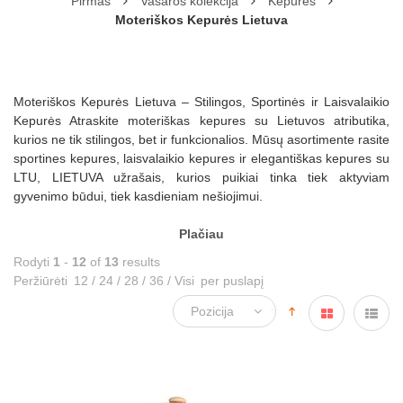
Pirmas
Vasaros kolekcija
Kepurės
Moteriškos Kepurės Lietuva
Moteriškos Kepurės Lietuva – Stilingos, Sportinės ir Laisvalaikio
Kepurės Atraskite moteriškas kepures su Lietuvos atributika,
kurios ne tik stilingos, bet ir funkcionalios. Mūsų asortimente rasite
sportines kepures, laisvalaikio kepures ir elegantiškas kepures su
LTU, LIETUVA užrašais, kurios puikiai tinka tiek aktyviam
gyvenimo būdui, tiek kasdieniam nešiojimui.
Plačiau
Rodyti
1
-
12
of
13
results
Peržiūrėti
12
/
24
/
28
/
36
/
Visi
per puslapį