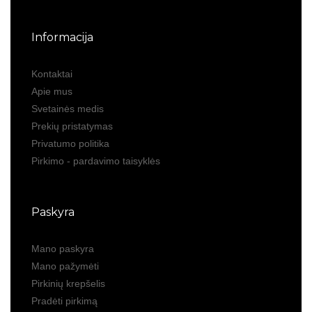
Informacija
Kontaktai
Apie mus
Svetainės medis
Prekių pristatymas
Privatumo politika
Pirkimo - pardavimo taisyklės
Paskyra
Mano paskyra
Mano pažymėti
Pirkinių krepšelis
Pradėti pirkimą