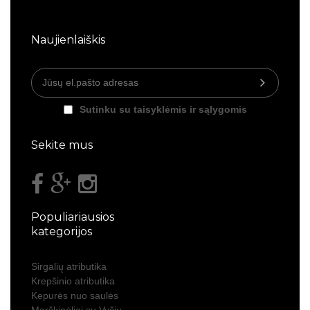
Naujienlaiškis
Sutinku su taisyklėmis ir sąlygomis
Sekite mus
Populiariausios
kategorijos
Sirgalių atributika
Krepšinio atributika
Kepurės nuo saulės
Marškinėliai su Vyčiu