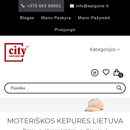
+370 663 60001
info@epigone.lt
Blogas
Mano Paskyra
Mano Pažymėti
Prisijungti
Kategorijos
0
MOTERIŠKOS KEPURĖS LIETUVA