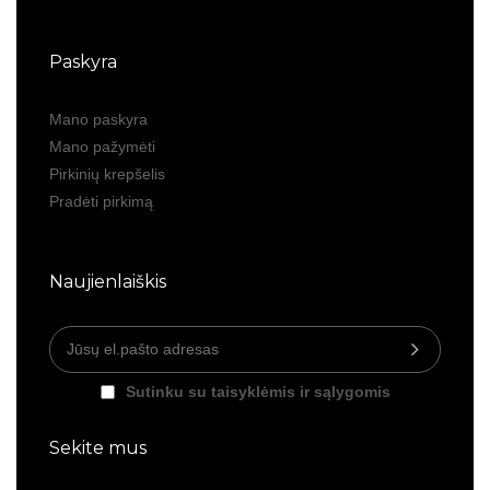
Paskyra
Mano paskyra
Mano pažymėti
Pirkinių krepšelis
Pradėti pirkimą
Naujienlaiškis
Sutinku su taisyklėmis ir sąlygomis
Sekite mus