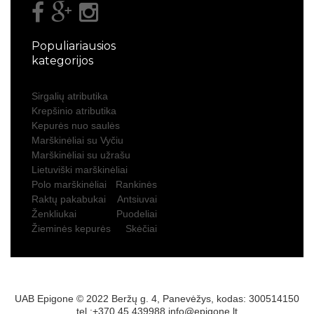
Populiariausios
kategorijos
Sirgalių atributika
Krepšinio atributika
Kepurės nuo saulės
Marškinėliai su Vyčiu
Marškinėliai su užrašu
Lietuviški marškinėliai
Polo marškinėliai
Rankinės
Raktų pakabukai
Antsiuvai
Ženkliukai
Puodeliai
Žieminės kepurės
Skėčiai
UAB Epigone © 2022 Beržų g. 4, Panevėžys, kodas: 300514150
tel.:+370 45 439988
info@epigone.lt