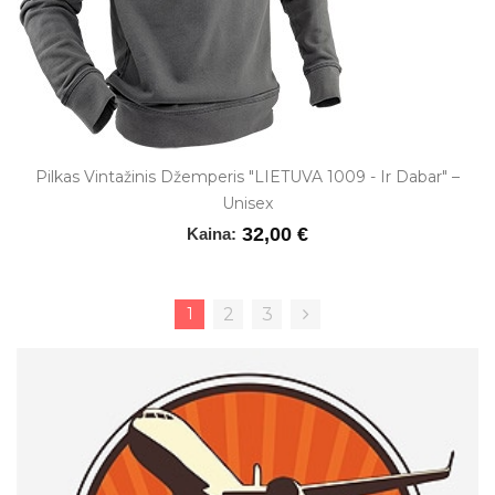
Pilkas Vintažinis Džemperis "LIETUVA 1009 - Ir Dabar" –
Unisex
32,00 €
Kaina:
1
2
3