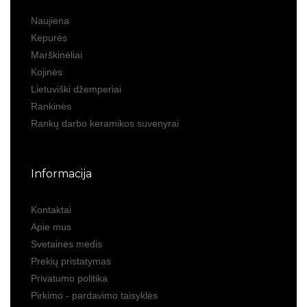
Naujiena
Kepurės
Marškinėliai
Kojinės
Lietuviški džemperiai
Rankinės
Rankų darbo keramikos suvenyrai
Informacija
Kontaktai
Apie mus
Svetainės medis
Prekių pristatymas
Privatumo politika
Pirkimo - pardavimo taisyklės