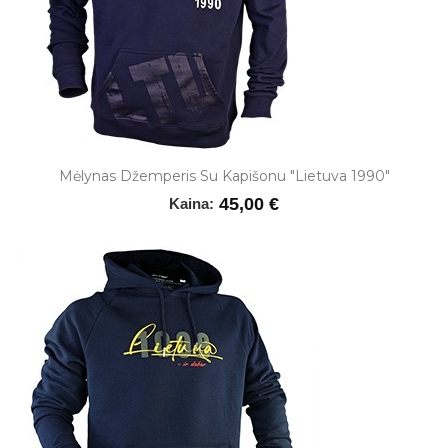
Mėlynas Džemperis Su Kapišonu "Lietuva 1990"
45,00 €
Kaina: