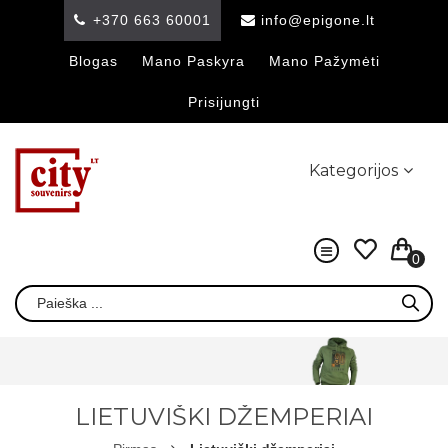
+370 663 60001
info@epigone.lt
Blogas
Mano Paskyra
Mano Pažymėti
Prisijungti
Kategorijos
0
LIETUVIŠKI DŽEMPERIAI