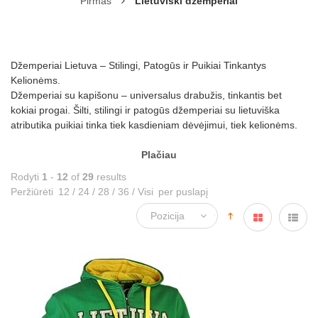
Pirmas
Lietuviški džemperiai
Džemperiai Lietuva – Stilingi, Patogūs ir Puikiai Tinkantys
Kelionėms.
Džemperiai su kapišonu – universalus drabužis, tinkantis bet
kokiai progai. Šilti, stilingi ir patogūs džemperiai su lietuviška
atributika puikiai tinka tiek kasdieniam dėvėjimui, tiek kelionėms.
Plačiau
Rodyti
1
-
12
of
29
results
Peržiūrėti
12
/
24
/
28
/
36
/
Visi
per puslapį