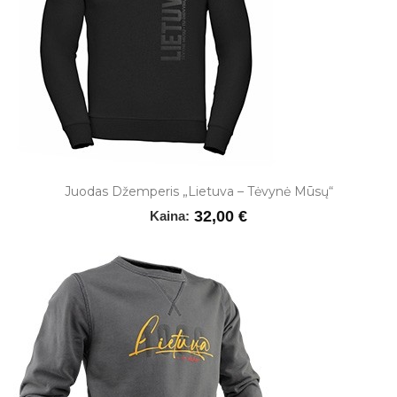
Juodas Džemperis „Lietuva – Tėvynė Mūsų“
32,00 €
Kaina: