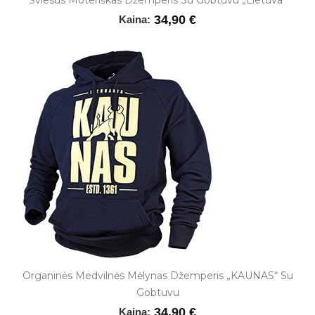
Šviesus Moteriškas Džemperis Su Gobtuvu „Lietuva“
34,90 €
Kaina:
Organinės Medvilnės Mėlynas Džemperis „KAUNAS“ Su
Gobtuvu
34,90 €
Kaina: