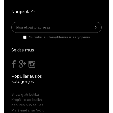
Naujienlaiškis
Sutinku su taisyklėmis ir sąlygomis
Sekite mus
Populiariausios
kategorijos
Sirgalių atributika
Krepšinio atributika
Kepurės nuo saulės
Marškinėliai su Vyčiu