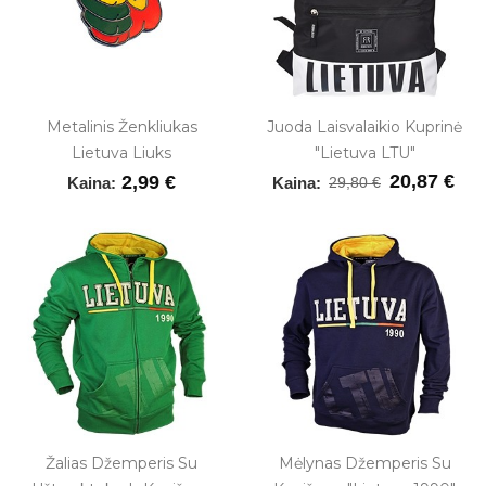
Metalinis Ženkliukas
Juoda Laisvalaikio Kuprinė
Lietuva Liuks
"Lietuva LTU"
20,87 €
2,99 €
Kaina:
Kaina:
29,80 €
Žalias Džemperis Su
Mėlynas Džemperis Su