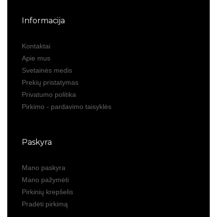
Informacija
Kontaktai
Apie mus
Svetainės medis
Prekių pristatymas
Privatumo politika
Pirkimo - pardavimo taisyklės
Paskyra
Mano paskyra
Mano pažymėti
Pirkinių krepšelis
Pradėti pirkimą