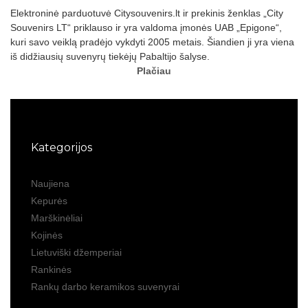
Elektroninė parduotuvė Citysouvenirs.lt ir prekinis ženklas „City
Souvenirs LT“ priklauso ir yra valdoma įmonės UAB „Epigone“,
kuri savo veiklą pradėjo vykdyti 2005 metais. Šiandien ji yra viena
iš didžiausių suvenyrų tiekėjų Pabaltijo šalyse.
Plačiau
Kategorijos
Naujiena
Kepurės
Marškinėliai
Kojinės
Lietuviški džemperiai
Rankinės
Rankų darbo keramikos suvenyrai