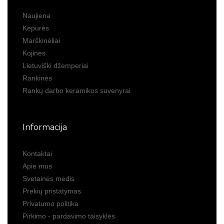
Naujiena
Kepurės
Marškinėliai
Kojinės
Lietuviški džemperiai
Rankinės
Rankų darbo keramikos suvenyrai
Informacija
Kontaktai
Apie mus
Svetainės medis
Prekių pristatymas
Privatumo politika
Pirkimo - pardavimo taisyklės