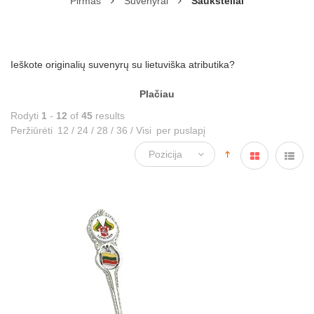
Pirmas
Suvenyrai
Šaukšteliai
Ieškote originalių suvenyrų su lietuviška atributika?
Plačiau
Rodyti
1
-
12
of
45
results
Peržiūrėti
12
/
24
/
28
/
36
/
Visi
per puslapį