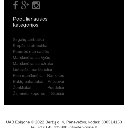
Populiariausios
kategorijos
Sirgalių atributika
Krepšinio atributika
Kepurės nuo saulės
Marškinėliai su Vyčiu
Marškinėliai su užrašu
Lietuviški marškinėliai
Polo marškinėliai
Rankinės
Raktų pakabukai
Antsiuvai
Ženkliukai
Puodeliai
Žieminės kepurės
Skėčiai
UAB Epigone © 2022 Beržų g. 4, Panevėžys, kodas: 300514150
tel.:+370 45 439988
info@epigone.lt