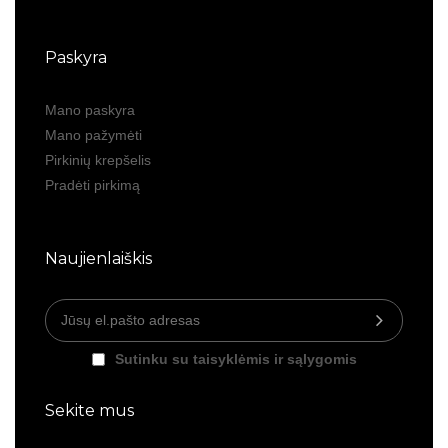
Paskyra
Mano paskyra
Mano pažymėti
Pirkinių krepšelis
Pradėti pirkimą
Naujienlaiškis
Sutinku su taisyklėmis ir sąlygomis
Sekite mus