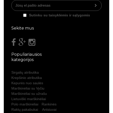
Sutinku su taisyklėmis ir sąlygomis
Sekite mus
Populiariausios
kategorijos
Sirgalių atributika
Krepšinio atributika
Kepurės nuo saulės
Marškinėliai su Vyčiu
Marškinėliai su užrašu
Lietuviški marškinėliai
Polo marškinėliai
Rankinės
Raktų pakabukai
Antsiuvai