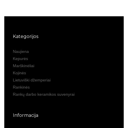
Kategorijos
Naujiena
Kepurės
Marškinėliai
Kojinės
Lietuviški džemperiai
Rankinės
Rankų darbo keramikos suvenyrai
Informacija