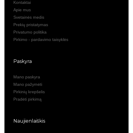
Kontaktai
Apie mus
Svetainės medis
Prekių pristatymas
Privatumo politika
Pirkimo - pardavimo taisyklės
Paskyra
Mano paskyra
Mano pažymėti
Pirkinių krepšelis
Pradėti pirkimą
Naujienlaiškis