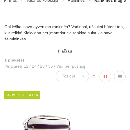
Pirmas
Vasaros kolekcija
Rankinės
Rankinės Magic
Gal ieškai savo gyvenimo rankinės? Vadinasi, užsukai būtent ten,
kur reikia! Kiekviena net įmantriausia rankinė sulaukia savo
šeimininkės.
Plačiau
1 prekė(s)
Peržiūrėti
12
/
24
/
28
/
36
/
Visi
per puslapį
-60% NUOLAIDA