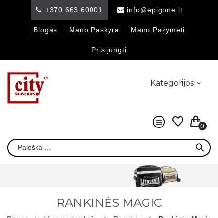
+370 663 60001
info@epigone.lt
Blogas
Mano Paskyra
Mano Pažymėti
Prisijungti
Kategorijos
0
RANKINĖS MAGIC