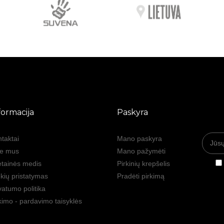
formacija
Paskyra
taktai
Mano paskyra
ie mus
Mano pažymėti
tainės medis
Pirkinių krepšelis
kių pristatymas
Pradėti pirkimą
vatumo politika
kimo - pardavimo taisyklės