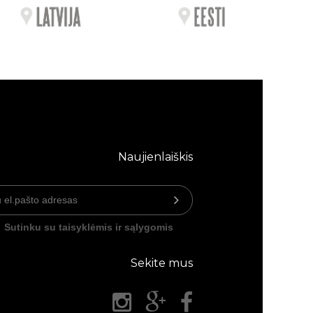
Naujienlaiškis
Sutinku su taisyklėmis ir sąlygomis
Sekite mus