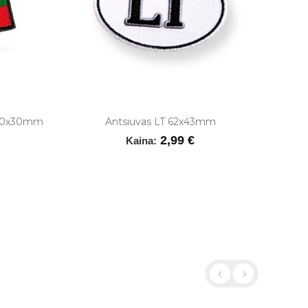
ė 50x30mm
Antsiuvas LT 62x43mm
2,99 €
Kaina: