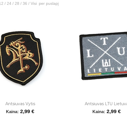
12
/
24
/
28
/
36
/
Visi
per puslapį
Antsiuvas Vytis
Antsiuvas LTU Lietuv
2,99 €
2,99 €
Kaina:
Kaina: