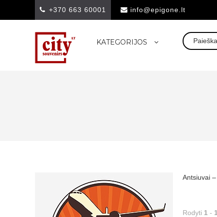
+370 663 60001
info@epigone.lt
KATEGORIJOS
Antsiuvai –
Rodyti
1
-