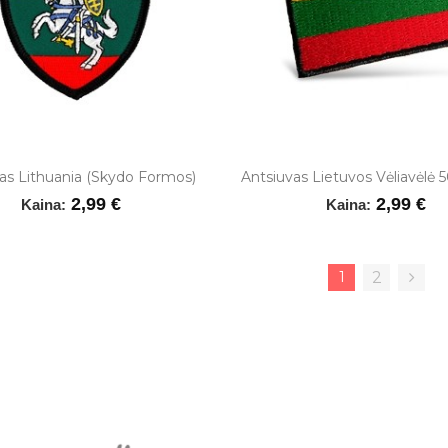
as Lithuania (skydo Formos)
Antsiuvas Lietuvos Vėliavėl
2,99 €
2,99 €
Kaina:
Kaina:
1
2