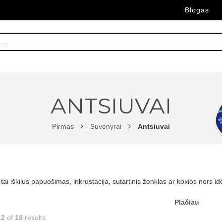
Blogas
ANTSIUVAI
Pirmas
Suvenyrai
Antsiuvai
 tai iškilus papuošimas, inkrustacija, sutartinis ženklas ar kokios nors i
Plačiau
12
of
18
results