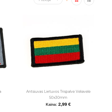
a
Antsiuvas Lietuvos Trispalvė Vėliavėlė
50x30mm
2,99 €
Kaina: