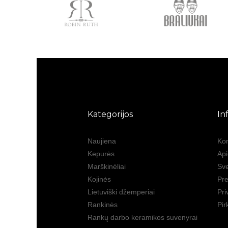
Kategorijos
In
Naujiena
Kon
Kepurės
Ap
Marškinėliai
Sve
Kojinės
Pre
Lietuviški džemperiai
Pri
Rankinės
Pir
Rankų darbo keramikos suvenyrai