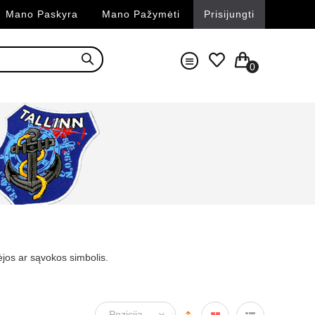
Mano Paskyra
Mano Pažymėti
Prisijungti
0
dėjos ar sąvokos simbolis.