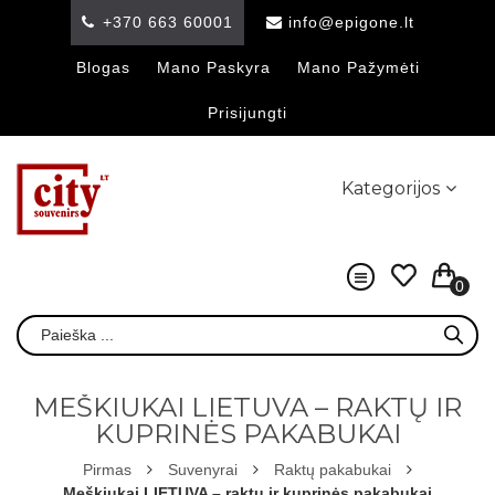
+370 663 60001
info@epigone.lt
Blogas
Mano Paskyra
Mano Pažymėti
Prisijungti
Kategorijos
0
MEŠKIUKAI LIETUVA – RAKTŲ IR
KUPRINĖS PAKABUKAI
Pirmas
Suvenyrai
Raktų pakabukai
Meškiukai LIETUVA – raktų ir kuprinės pakabukai