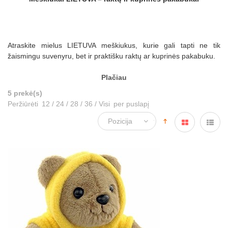
Atraskite mielus LIETUVA meškiukus, kurie gali tapti ne tik
žaismingu suvenyru, bet ir praktišku raktų ar kuprinės pakabuku.
Plačiau
5 prekė(s)
Peržiūrėti
12
/
24
/
28
/
36
/
Visi
per puslapį