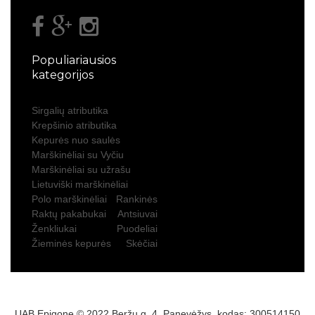
Populiariausios
kategorijos
Sirgalių atributika
Krepšinio atributika
Kepurės nuo saulės
Marškinėliai su Vyčiu
Marškinėliai su užrašu
Lietuviški marškinėliai
Polo marškinėliai
Rankinės
Raktų pakabukai
Antsiuvai
Ženkliukai
Puodeliai
Žieminės kepurės
Skėčiai
UAB Epigone © 2022 Beržų g. 4, Panevėžys, kodas: 300514150