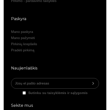
Pirkimo - pardavimo taisyklės
Paskyra
Mano paskyra
Mano pažymėti
Pirkinių krepšelis
Pradėti pirkimą
Naujienlaiškis
Sutinku su taisyklėmis ir sąlygomis
Sekite mus