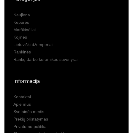
Naujiena
Kepurės
Marškinėliai
Kojinės
Lietuviški džemperiai
Rankinės
Rankų darbo keramikos suvenyrai
Informacija
Kontaktai
Apie mus
Svetainės medis
Prekių pristatymas
Privatumo politika