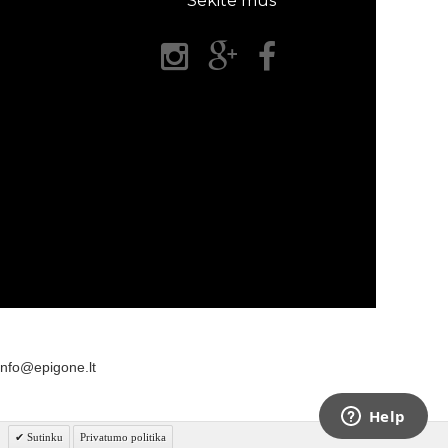
Sekite mus
info@epigone.lt
Sutinku
Privatumo politika