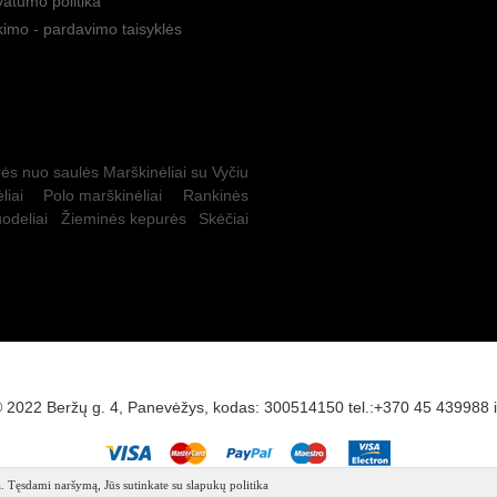
vatumo politika
kimo - pardavimo taisyklės
ės nuo saulės
Marškinėliai su Vyčiu
liai
Polo marškinėliai
Rankinės
odeliai
Žieminės kepurės
Skėčiai
 2022 Beržų g. 4, Panevėžys, kodas: 300514150 tel.:+370 45 439988
. Tęsdami naršymą, Jūs sutinkate su slapukų politika