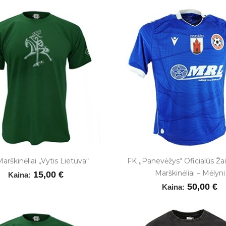
Marškinėliai „Vytis Lietuva“
FK „Panevėžys“ Oficialūs Žai
Marškinėliai – Mėlyni
15,00 €
Kaina:
50,00 €
Kaina: