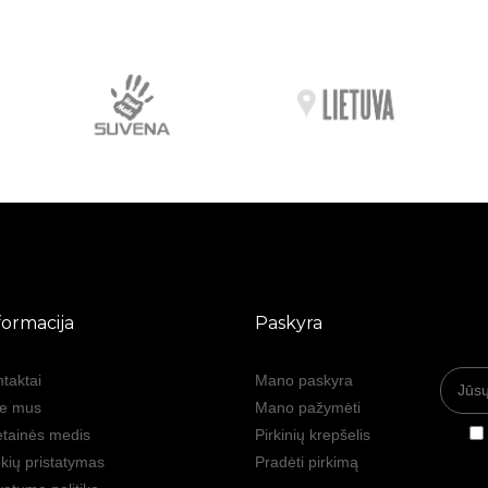
formacija
Paskyra
taktai
Mano paskyra
ie mus
Mano pažymėti
tainės medis
Pirkinių krepšelis
kių pristatymas
Pradėti pirkimą