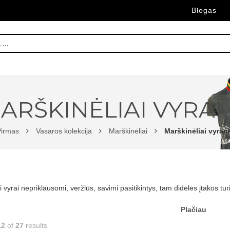
Blogas
ARŠKINĖLIAI VYRA
Pirmas
Vasaros kolekcija
Marškinėliai
Marškinėliai vyram
ai vyrai nepriklausomi, veržlūs, savimi pasitikintys, tam didėlės įtakos tu
Plačiau
12
of
27
results