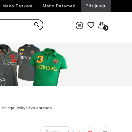
Mano Paskyra
Mano Pažymėti
Prisijungti
0
MS
s
ri stilinga, kokybiška apranga.