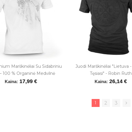
mium Marškinėliai Su Sidabriniu
Juodi Marškinėliai "Lietuva - 
 – 100 % Organinė Medvilnė
Tęsiasi" - Robin Ruth
17,99 €
26,14 €
Kaina:
Kaina:
1
2
3