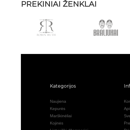
PREKINIAI ŽENKLAI
Kategorijos
In
Naujiena
Kon
Kepurės
Ap
Marškinėliai
Sve
Kojinės
Pre