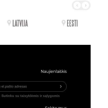
Naujienlaiškis
Sutinku su taisyklėmis ir sąlygomis