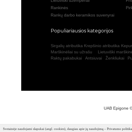
Lietuviški džemperiai
Pri
Rankinės
Pir
Rankų darbo keramikos suvenyrai
Populiariausios kategorijos
Sirgalių atributika
Krepšinio atributika
Kepur
Marškinėliai su užrašu
Lietuviški marškinė
Raktų pakabukai
Antsiuvai
Ženkliukai
Pu
UAB Epigone ©
Svetainėje naudojami slapukai (angl. cookies), daugiau apie jų naudojimą – Privatumo politika