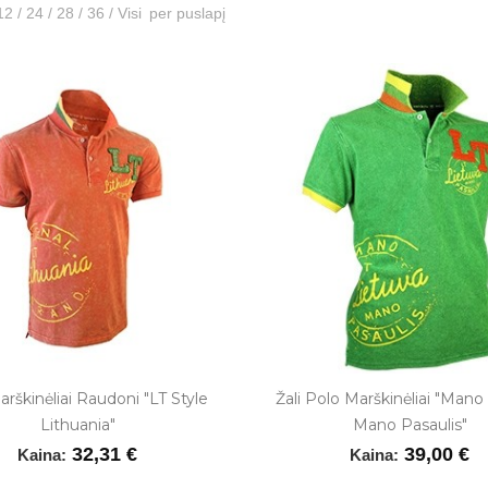
12
/
24
/
28
/
36
/
Visi
per puslapį
rškinėliai Raudoni "LT Style
Žali Polo Marškinėliai "Mano
Lithuania"
Mano Pasaulis"
32,31 €
39,00 €
Kaina:
Kaina: