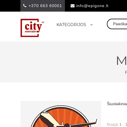
+370 663 60001
info@epigone.lt
KATEGORIJOS
M
Šiuolaikini
Rodyti
1
-