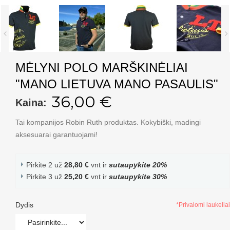
MĖLYNI POLO MARŠKINĖLIAI
"MANO LIETUVA MANO PASAULIS"
36,00 €
Kaina:
Tai kompanijos Robin Ruth produktas. Kokybiški, madingi
aksesuarai garantuojami!
Pirkite 2 už
28,80 €
vnt ir
sutaupykite
20
%
Pirkite 3 už
25,20 €
vnt ir
sutaupykite
30
%
Dydis
*Privalomi laukeliai