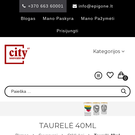
+370 663 60001
info@epigone.lt
Blogas
Mano Paskyra
Mano Pažymėti
Prisijungti
Kategorijos
0
TAURELĖ 40ML