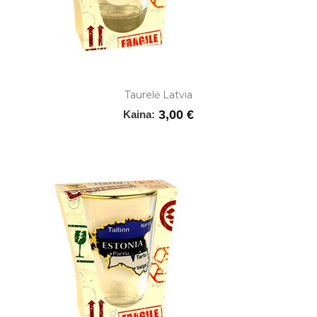
Taurelė Latvia
3,00 €
Kaina: