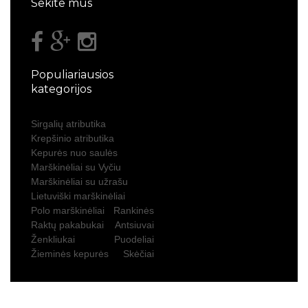
Sekite mus
Populiariausios
kategorijos
Sirgalių atributika
Krepšinio atributika
Kepurės nuo saulės
Marškinėliai su Vyčiu
Marškinėliai su užrašu
Lietuviški marškinėliai
Polo marškinėliai
Rankinės
Raktų pakabukai
Antsiuvai
Ženkliukai
Puodeliai
Žieminės kepurės
Skėčiai