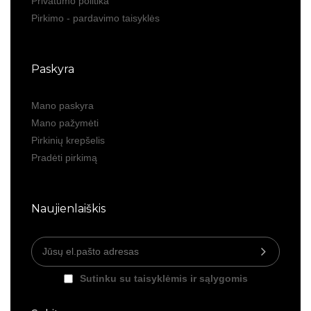
Privatumo politika
Pirkimo - pardavimo taisyklės
Paskyra
Mano paskyra
Mano pažymėti
Pirkinių krepšelis
Pradėti pirkimą
Naujienlaiškis
Sutinku su taisyklėmis ir sąlygomis