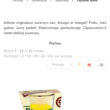
Pirmas
Suvenyrai
Stikliukai
Taurelė 40ml
Ieškote originalaus suvenyro sau, draugui ar kolegai? Puiku, mes
galime Jums padėti! Elektroninėje parduotuvėje Citysouvenirs.lt
rasite didžiulį suvenyrų
Plačiau
Rodyti
1
-
12
of
14
results
Peržiūrėti
12
/
24
/
28
/
36
/
Visi
per puslapį