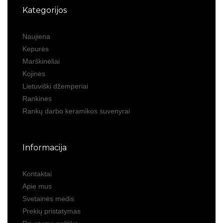
Kategorijos
Naujiena
Kepurės
Marškinėliai
Kojinės
Lietuviški džemperiai
Rankinės
Rankų darbo keramikos suvenyrai
Informacija
Kontaktai
Apie mus
Svetainės medis
Prekių pristatymas