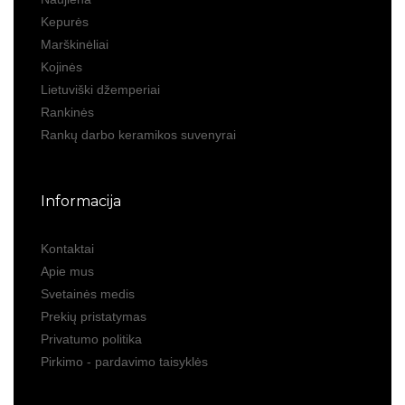
Kepurės
Marškinėliai
Kojinės
Lietuviški džemperiai
Rankinės
Rankų darbo keramikos suvenyrai
Informacija
Kontaktai
Apie mus
Svetainės medis
Prekių pristatymas
Privatumo politika
Pirkimo - pardavimo taisyklės