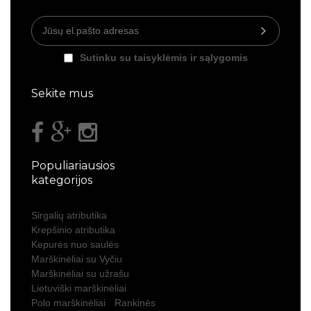
Sutinku su taisyklėmis ir sąlygomis
Sekite mus
Populiariausios
kategorijos
Sirgalių atributika
Krepšinio atributika
Kepurės nuo saulės
Marškinėliai su Vyčiu
Marškinėliai su užrašu
Lietuviški marškinėliai
Polo marškinėliai
Rankinės