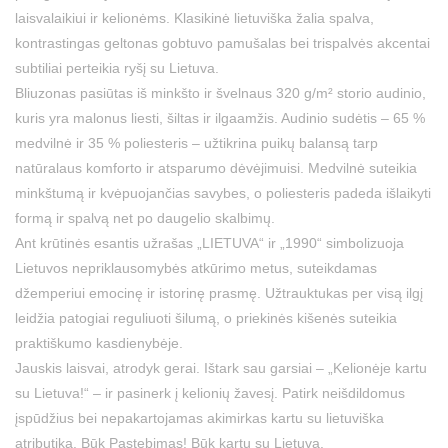
laisvalaikiui ir kelionėms. Klasikinė lietuviška žalia spalva,
kontrastingas geltonas gobtuvo pamušalas bei trispalvės akcentai
subtiliai perteikia ryšį su Lietuva.
Bliuzonas pasiūtas iš minkšto ir švelnaus 320 g/m² storio audinio,
kuris yra malonus liesti, šiltas ir ilgaamžis. Audinio sudėtis – 65 %
medvilnė ir 35 % poliesteris – užtikrina puikų balansą tarp
natūralaus komforto ir atsparumo dėvėjimuisi. Medvilnė suteikia
minkštumą ir kvėpuojančias savybes, o poliesteris padeda išlaikyti
formą ir spalvą net po daugelio skalbimų.
Ant krūtinės esantis užrašas „LIETUVA“ ir „1990“ simbolizuoja
Lietuvos nepriklausomybės atkūrimo metus, suteikdamas
džemperiui emocinę ir istorinę prasmę. Užtrauktukas per visą ilgį
leidžia patogiai reguliuoti šilumą, o priekinės kišenės suteikia
praktiškumo kasdienybėje.
Jauskis laisvai, atrodyk gerai. Ištark sau garsiai – „Kelionėje kartu
su Lietuva!“ – ir pasinerk į kelionių žavesį. Patirk neišdildomus
įspūdžius bei nepakartojamas akimirkas kartu su lietuviška
atributika. Būk Pastebimas! Būk kartu su Lietuva.