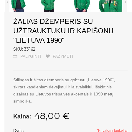
ŽALIAS DŽEMPERIS SU
UŽTRAUKTUKU IR KAPIŠONU
"LIETUVA 1990"
SKU: 33162
PALYGINTI
PAŽYMĖTI
Stilingas ir šiltas džemperis su gobtuvu „Lietuva 1990“,
skirtas kasdieniam dėvėjimui ir laisvalaikiui. Išskirtinis
dizainas su Lietuvos trispalvės akcentais ir 1990 metų
simbolika.
48,00 €
Kaina:
Dydis
*Privalomi laukeliai