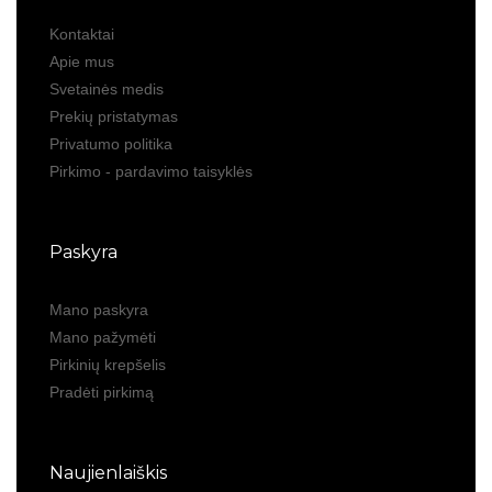
Kontaktai
Apie mus
Svetainės medis
Prekių pristatymas
Privatumo politika
Pirkimo - pardavimo taisyklės
Paskyra
Mano paskyra
Mano pažymėti
Pirkinių krepšelis
Pradėti pirkimą
Naujienlaiškis