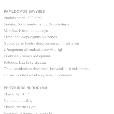
PAPILDOMOS SAVYBĖS
Audinio storis: 320 g/m²
Sudėtis: 65 % medvilnė, 35 % poliesteris
Minkštas ir švelnus audinys
Šiltas, bet kvėpuojantis bliuzonas
Gobtuvas su kontrastiniu pamušalu ir raišteliais
Užsegamas užtrauktuku per visą ilgį
Priekinės kišenės patogumui
Patogus, klasikinis siluetas
Tinka kasdieniam dėvėjimui, laisvalaikiui ir kelionėms
Unisex modelis – tinka vyrams ir moterims
PRIEŽIŪROS NURODYMAI
Skalbti iki 40 °C
Nenaudoti baliklių
Skalbti išvertus į vidų
Nelyginti tiesiogiai per spaudą