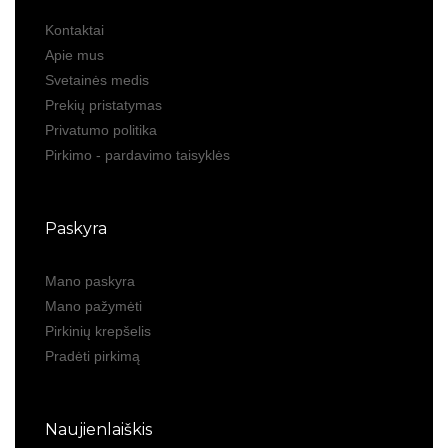
Kontaktai
Apie mus
Svetainės medis
Prekių pristatymas
Privatumo politika
Pirkimo - pardavimo taisyklės
Paskyra
Mano paskyra
Mano pažymėti
Pirkinių krepšelis
Pradėti pirkimą
Naujienlaiškis