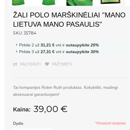
ŽALI POLO MARŠKINĖLIAI "MANO
LIETUVA MANO PASAULIS"
SKU: 35784
Pirkite 2 už
31,21 €
vnt ir
sutaupykite
20
%
Pirkite 3 už
27,31 €
vnt ir
sutaupykite
30
%
PALYGINTI
PAŽYMĖTI
Tai kompanijos Robin Ruth produktas. Kokybiški, madingi
aksesuarai garantuojami!
39,00 €
Kaina:
Dydis
*Privalomi laukeliai