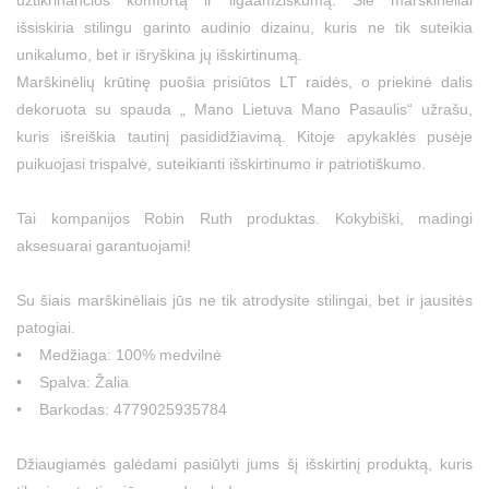
užtikrinančios komfortą ir ilgaamžiškumą. Šie marškinėliai
išsiskiria stilingu garinto audinio dizainu, kuris ne tik suteikia
unikalumo, bet ir išryškina jų išskirtinumą.
Marškinėlių krūtinę puošia prisiūtos LT raidės, o priekinė dalis
dekoruota su spauda „ Mano Lietuva Mano Pasaulis“ užrašu,
kuris išreiškia tautinį pasididžiavimą. Kitoje apykaklės pusėje
puikuojasi trispalvė, suteikianti išskirtinumo ir patriotiškumo.
Tai kompanijos Robin Ruth produktas. Kokybiški, madingi
aksesuarai garantuojami!
Su šiais marškinėliais jūs ne tik atrodysite stilingai, bet ir jausitės
patogiai.
• Medžiaga: 100% medvilnė
• Spalva: Žalia
• Barkodas: 4779025935784
Džiaugiamės galėdami pasiūlyti jums šį išskirtinį produktą, kuris