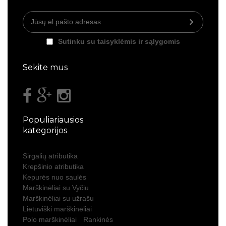
Sutinku su taisyklėmis ir sąlygomis
Sekite mus
Populiariausios
kategorijos
Sirgalių atributika
Krepšinio atributika
Kepurės nuo saulės
Marškinėliai su Vyčiu
Marškinėliai su užrašu
Lietuviški marškinėliai
Polo marškinėliai
Rankinės