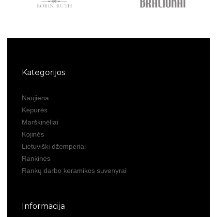
Kategorijos
Naujiena
Kepurės
Marškinėliai
Kojinės
Lietuviški džemperiai
Rankinės
Rankų darbo keramikos suvenyrai
Informacija