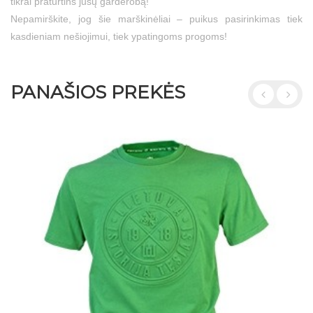
tikrai praturtins jūsų garderobą!
Nepamirškite, jog šie marškinėliai – puikus pasirinkimas tiek
kasdieniam nešiojimui, tiek ypatingoms progoms!
PANAŠIOS PREKĖS