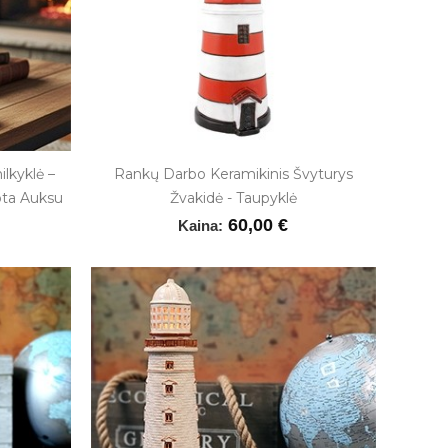
lkyklė –
Rankų Darbo Keramikinis Švyturys
ota Auksu
Žvakidė - Taupyklė
60,00 €
Kaina: