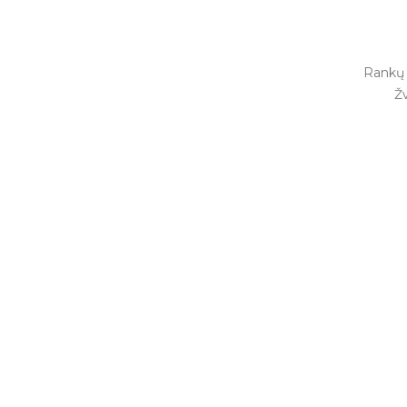
Rankų 
Ž