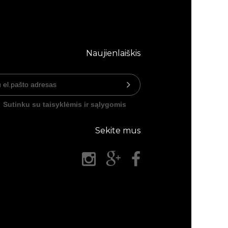
Naujienlaiškis
Sutinku su taisyklėmis ir sąlygomis
Sekite mus