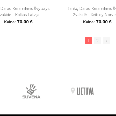
Darbo Keramikinis Švyturys
Rankų Darbo Keramikinis Š
vakidė – Kolkas Latvija
Žvakidė – Kvitsoy Norve
70,00 €
70,00 €
Kaina:
Kaina:
1
2