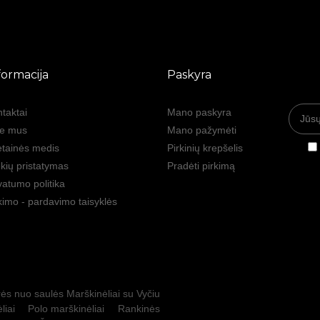
formacija
Paskyra
taktai
Mano paskyra
ie mus
Mano pažymėti
tainės medis
Pirkinių krepšelis
kių pristatymas
Pradėti pirkimą
vatumo politika
kimo - pardavimo taisyklės
ės nuo saulės
Marškinėliai su Vyčiu
liai
Polo marškinėliai
Rankinės