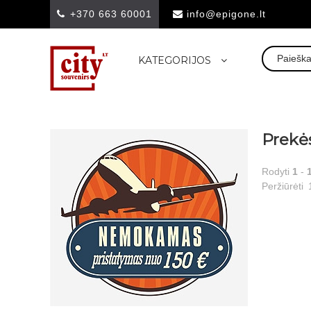
+370 663 60001
info@epigone.lt
KATEGORIJOS
Prekė
Rodyti
1
-
Peržiūrėti