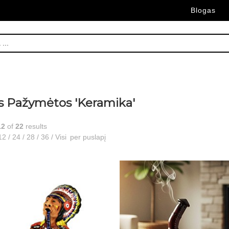
Blogas
s Pažymėtos 'Keramika'
12
of
22
results
12
/
24
/
28
/
36
/
Visi
per puslapį