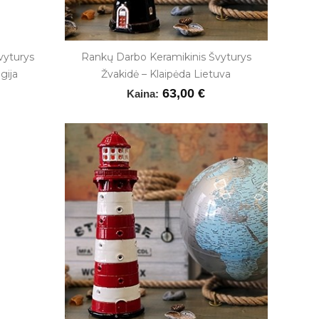
vyturys
Rankų Darbo Keramikinis Švyturys
gija
Žvakidė – Klaipėda Lietuva
63,00 €
Kaina: