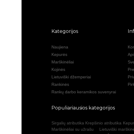
Kategorijos
In
Naujiena
Kon
Kepurės
Ap
Marškinėliai
Sve
Kojinės
Pre
Lietuviški džemperiai
Pri
Rankinės
Pir
Rankų darbo keramikos suvenyrai
Populiariausios kategorijos
Sirgalių atributika
Krepšinio atributika
Kepur
Marškinėliai su užrašu
Lietuviški marškinė