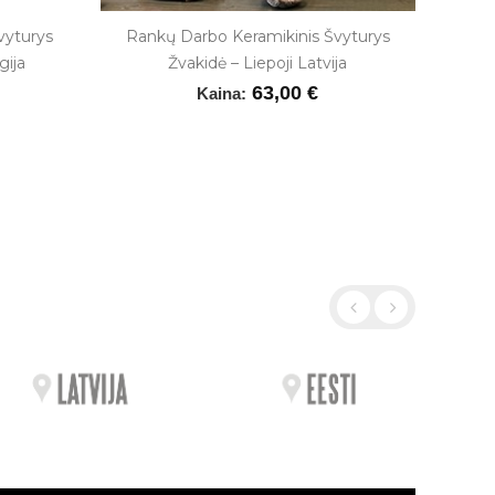
vyturys
Rankų Darbo Keramikinis Švyturys
gija
Žvakidė – Liepoji Latvija
63,00 €
Kaina: