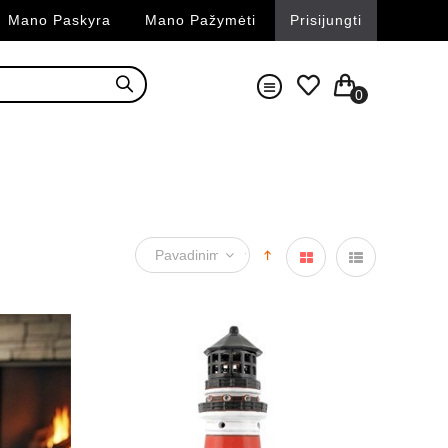
Mano Paskyra
Mano Pažymėti
Prisijungti
0