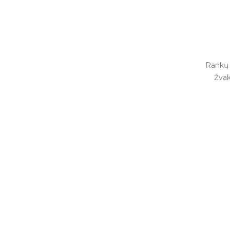
Rankų 
Žvak