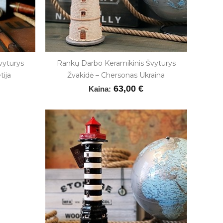
vyturys
Rankų Darbo Keramikinis Švyturys
tija
Žvakidė – Chersonas Ukraina
63,00 €
Kaina: