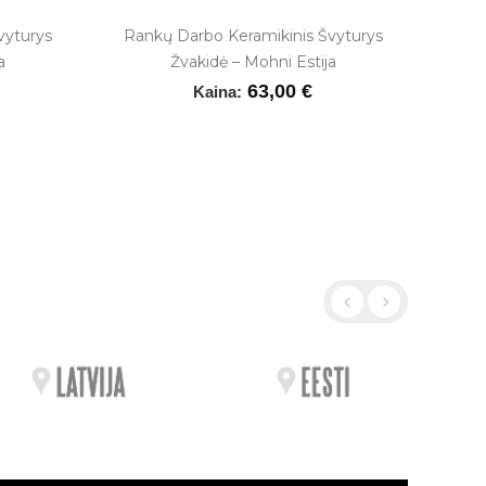
vyturys
Rankų Darbo Keramikinis Švyturys
a
Žvakidė – Mohni Estija
63,00 €
Kaina: