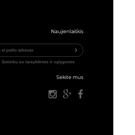
Naujienlaiškis
Sutinku su taisyklėmis ir sąlygomis
Sekite mus