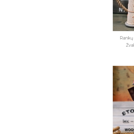
Rankų 
Žva