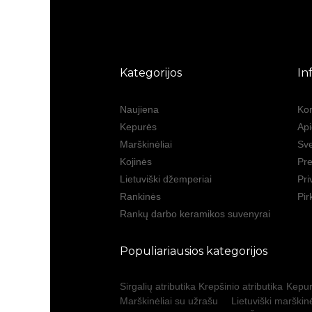
Kategorijos
In
Naujiena
Kon
Kepurės
Ap
Marškinėliai
Sve
Kojinės
Pre
Lietuviški džemperiai
Pri
Rankinės
Pir
Rankų darbo keramikos suvenyrai
Populiariausios kategorijos
Sirgalių atributika
Krepšinio atributika
Kepur
Marškinėliai su užrašu
Lietuviški marškinė