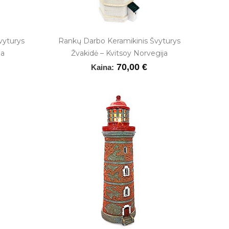
vyturys
Rankų Darbo Keramikinis Švyturys
ja
Žvakidė – Kvitsoy Norvegija
70,00 €
Kaina: