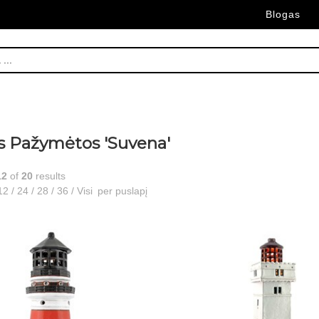
Blogas
s Pažymėtos 'Suvena'
12
of
20
results
12
/
24
/
28
/
36
/
Visi
per puslapį