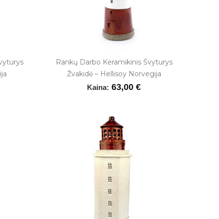
vyturys
Rankų Darbo Keramikinis Švyturys
ja
Žvakidė – Hellisoy Norvegija
63,00 €
Kaina: