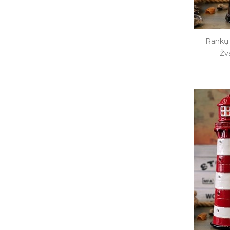
Rankų 
Žv