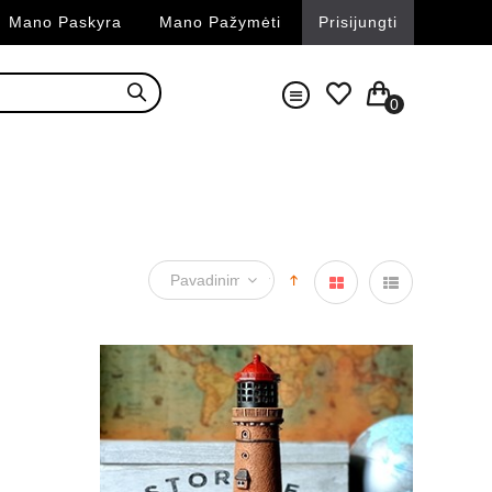
Mano Paskyra
Mano Pažymėti
Prisijungti
0