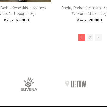
Darbo Keramikinis Švyturys
Rankų Darbo Keramikinis Š
vakidė – Liepoji Latvija
Žvakidė – Mikel Latvij
63,00 €
70,00 €
Kaina:
Kaina:
1
2