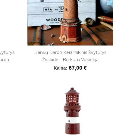
vyturys
Rankų Darbo Keramikinis Švyturys
anija
Žvakidė – Borkum Vokietija
67,00 €
Kaina: