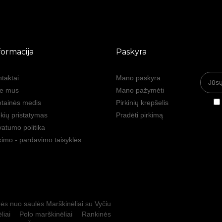
formacija
Paskyra
taktai
Mano paskyra
ie mus
Mano pažymėti
tainės medis
Pirkinių krepšelis
kių pristatymas
Pradėti pirkimą
vatumo politika
kimo - pardavimo taisyklės
ės nuo saulės
Marškinėliai su Vyčiu
liai
Polo marškinėliai
Rankinės