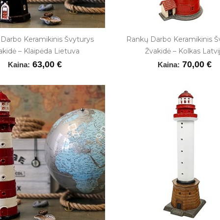
Darbo Keramikinis Švyturys
Rankų Darbo Keramikinis Š
akidė – Klaipėda Lietuva
Žvakidė – Kolkas Latvi
63,00 €
70,00 €
Kaina:
Kaina: