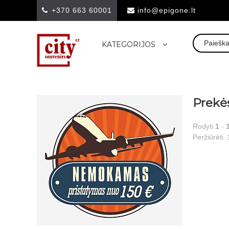
+370 663 60001
info@epigone.lt
KATEGORIJOS
Prekė
Rodyti
1
-
Peržiūrėti