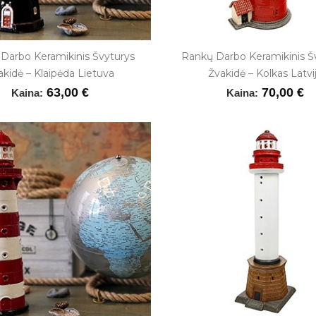
Darbo Keramikinis Švyturys
Rankų Darbo Keramikinis Š
akidė – Klaipėda Lietuva
Žvakidė – Kolkas Latvi
63,00 €
70,00 €
Kaina:
Kaina: