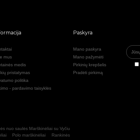
formacija
Paskyra
taktai
Mano paskyra
ie mus
Mano pažymėti
tainės medis
Pirkinių krepšelis
kių pristatymas
Pradėti pirkimą
vatumo politika
kimo - pardavimo taisyklės
ės nuo saulės
Marškinėliai su Vyčiu
liai
Polo marškinėliai
Rankinės