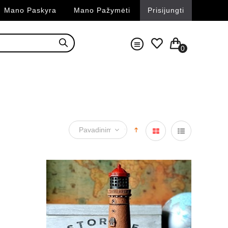
Mano Paskyra
Mano Pažymėti
Prisijungti
0