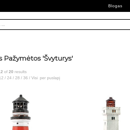
Blogas
s Pažymėtos 'Švyturys'
12
of
20
results
12
/
24
/
28
/
36
/
Visi
per puslapį