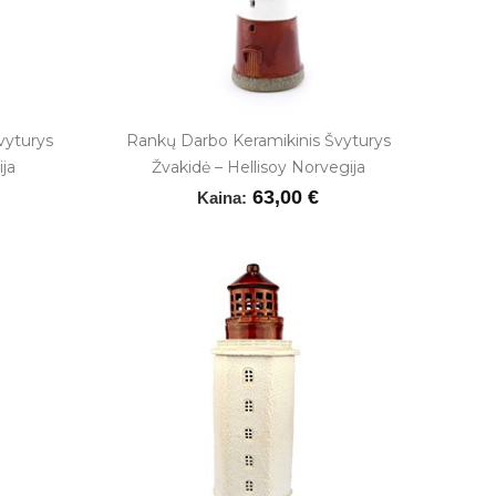
vyturys
Rankų Darbo Keramikinis Švyturys
ja
Žvakidė – Hellisoy Norvegija
63,00 €
Kaina: