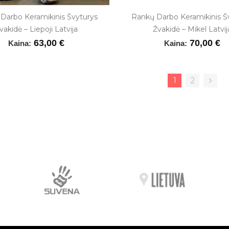
Darbo Keramikinis Švyturys
Rankų Darbo Keramikinis Š
vakidė – Liepoji Latvija
Žvakidė – Mikel Latvij
63,00 €
70,00 €
Kaina:
Kaina:
1
2