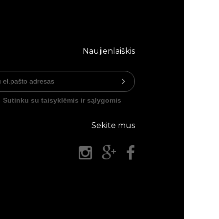
Naujienlaiškis
Sutinku su taisyklėmis ir sąlygomis
Sekite mus