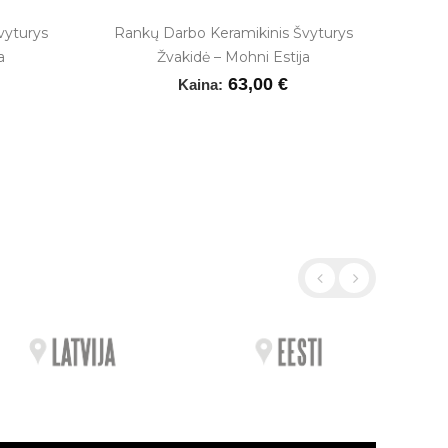
vyturys
Rankų Darbo Keramikinis Švyturys
a
Žvakidė – Mohni Estija
63,00 €
Kaina: