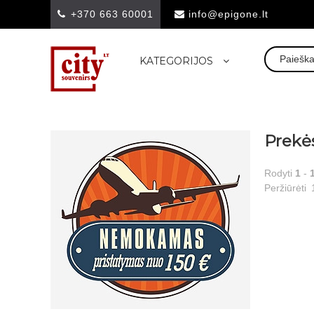
+370 663 60001
info@epigone.lt
KATEGORIJOS
Prekė
Rodyti
1
-
Peržiūrėti