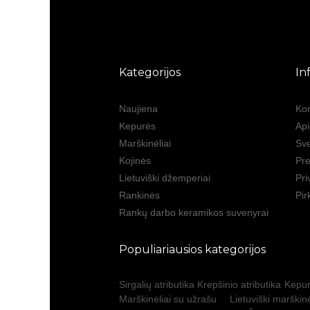
Kategorijos
In
Naujiena
Kon
Kepurės
Ap
Marškinėliai
Sve
Kojinės
Pre
Lietuviški džemperiai
Pri
Rankinės
Pir
Rankų darbo keramikos suvenyrai
Populiariausios kategorijos
Sirgalių atributika
Krepšinio atributika
Kepur
Marškinėliai su užrašu
Lietuviški marškinė