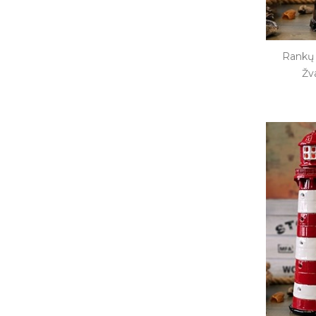
Rankų 
Žv