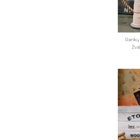
Rankų 
Žva