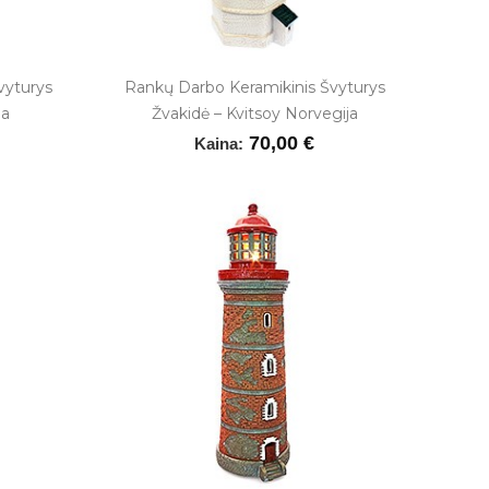
vyturys
Rankų Darbo Keramikinis Švyturys
ja
Žvakidė – Kvitsoy Norvegija
70,00 €
Kaina: