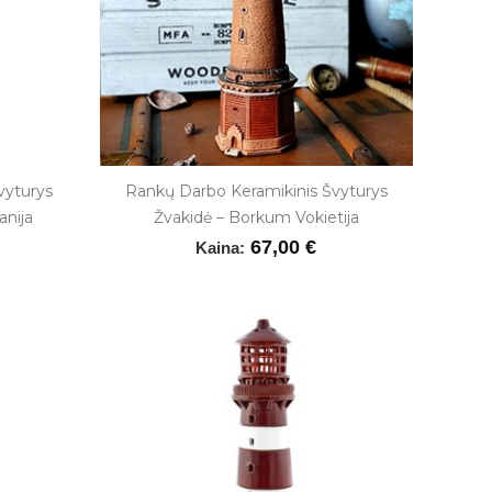
vyturys
Rankų Darbo Keramikinis Švyturys
anija
Žvakidė – Borkum Vokietija
67,00 €
Kaina: