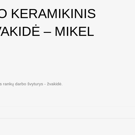
 KERAMIKINIS
AKIDĖ – MIKEL
s rankų darbo švyturys - žvakidė.