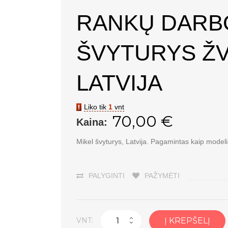
RANKŲ DARBO
ŠVYTURYS ŽV
LATVIJA
Liko tik
1
vnt
70,00 €
Kaina:
Mikel švyturys, Latvija. Pagamintas kaip modeli
PALYGINTI
PAŽYMĖTI
VNT:
Į KREPŠELĮ