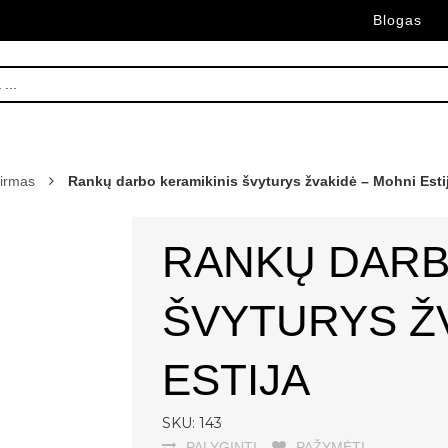
Blogas
irmas
Rankų darbo keramikinis švyturys žvakidė – Mohni Esti
RANKŲ DARB
ŠVYTURYS Ž
ESTIJA
SKU: 143
PALYGINTI
PAŽYMĖTI