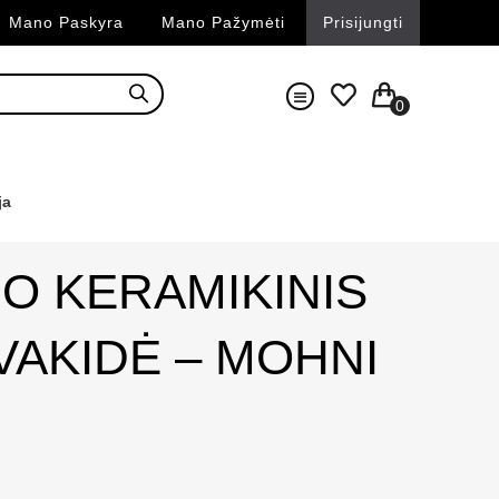
Mano Paskyra
Mano Pažymėti
Prisijungti
0
ja
O KERAMIKINIS
VAKIDĖ – MOHNI