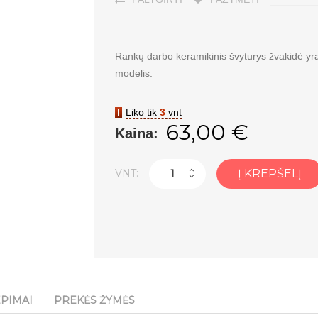
Rankų darbo keramikinis švyturys žvakidė yra
modelis.
Liko tik
3
vnt
63,00 €
Kaina:
VNT:
Į KREPŠELĮ
EPIMAI
PREKĖS ŽYMĖS