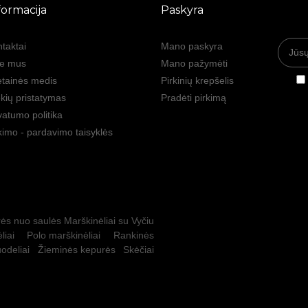
formacija
Paskyra
taktai
Mano paskyra
ie mus
Mano pažymėti
tainės medis
Pirkinių krepšelis
kių pristatymas
Pradėti pirkimą
vatumo politika
kimo - pardavimo taisyklės
ės nuo saulės
Marškinėliai su Vyčiu
liai
Polo marškinėliai
Rankinės
odeliai
Žieminės kepurės
Skėčiai