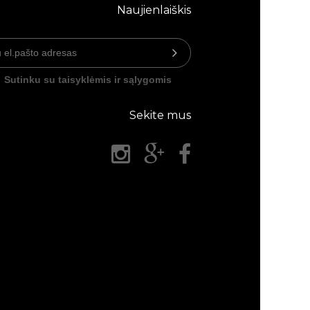
Naujienlaiškis
Sutinku su taisyklėmis ir sąlygomis
Sekite mus