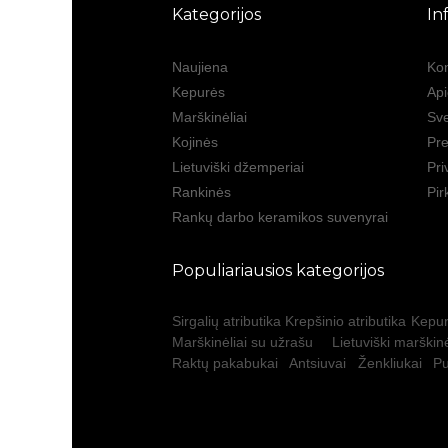
Kategorijos
In
Naujiena
Kon
Kepurės
Ap
Marškinėliai
Sve
Kojinės
Pre
Lietuviški džemperiai
Pri
Rankinės
Pir
Rankų darbo keramikos suvenyrai
Populiariausios kategorijos
Sirgalių atributika
Krepšinio atributika
Kepur
Marškinėliai su užrašu
Lietuviški marškinė
Raktų pakabukai
Antsiuvai
Ženkliukai
Pu