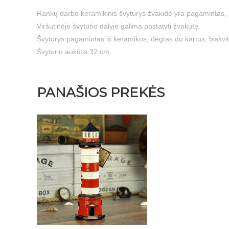
Rankų darbo keramikinis švyturys žvakidė yra pagamintas, k
Viršutinėje švyturio dalyje galima pastatyti žvakutę.
Švyturys pagamintas iš keramikos, degtas du kartus, biskv
Švyturio aukštis 32 cm.
PANAŠIOS PREKĖS