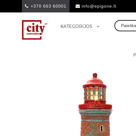
+370 663 60001
info@epigone.lt
KATEGORIJOS
P