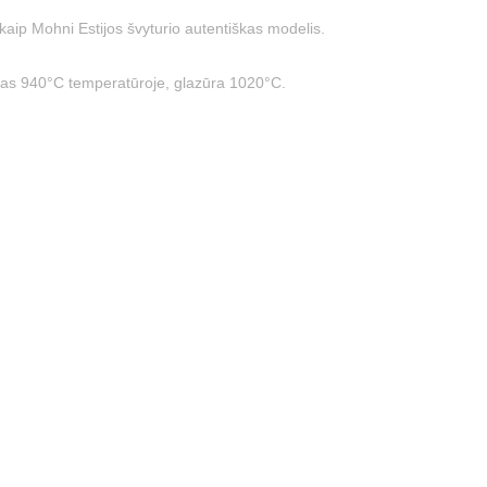
aip Mohni Estijos švyturio autentiškas modelis.
itas 940°C temperatūroje, glazūra 1020°C.