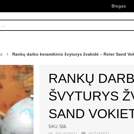
Blogas
as
Rankų darbo keramikinis švyturys žvakidė – Roter Sand Vok
RANKŲ DARB
ŠVYTURYS Ž
SAND VOKIET
SKU: 556
PALYGINTI
PAŽYMĖTI