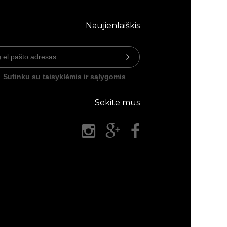
Naujienlaiškis
Sutinku su taisyklėmis ir sąlygomis
Sekite mus