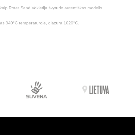
aip Roter Sand Vokietija švyturio autentiškas modelis.
itas 940°C temperatūroje, glazūra 1020°C.