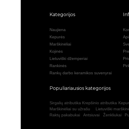
Kategorijos
In
Naujiena
Kon
Kepurės
Ap
Marškinėliai
Sve
Kojinės
Pre
Lietuviški džemperiai
Pri
Rankinės
Pir
Rankų darbo keramikos suvenyrai
Populiariausios kategorijos
Sirgalių atributika
Krepšinio atributika
Kepur
Marškinėliai su užrašu
Lietuviški marškinė
Raktų pakabukai
Antsiuvai
Ženkliukai
Pu