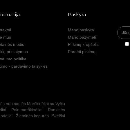
formacija
Paskyra
taktai
Mano paskyra
ie mus
Mano pažymėti
tainės medis
Pirkinių krepšelis
kių pristatymas
Pradėti pirkimą
vatumo politika
kimo - pardavimo taisyklės
ės nuo saulės
Marškinėliai su Vyčiu
liai
Polo marškinėliai
Rankinės
odeliai
Žieminės kepurės
Skėčiai