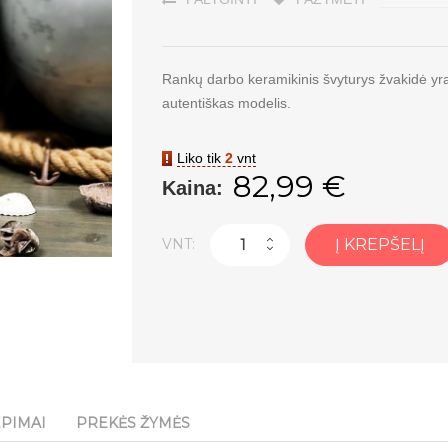
Rankų darbo keramikinis švyturys žvakidė yra
autentiškas modelis.
Liko tik
2
vnt
82,99 €
Kaina:
VNT:
Į KREPŠELĮ
EPIMAI
PREKĖS ŽYMĖS