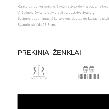
Rankų darbo keramikinis švyturys žvakidė yra pagamintas, k
Viršutinėje švyturio dalyje galima pastatyti žvakutę.
Švyturys pagamintas iš keramikos, degtas du kartus, biskv
Švyturio aukštis 28,5 cm.
PREKINIAI ŽENKLAI