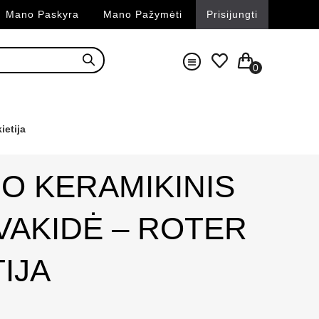
Mano Paskyra
Mano Pažymėti
Prisijungti
0
ietija
O KERAMIKINIS
VAKIDĖ – ROTER
IJA