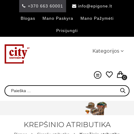
+370 663 60001
info@epigone.lt
Blogas
Mano Paskyra
Mano Pažymėti
Prisijungti
Kategorijos
0
KREPŠINIO ATRIBUTIKA