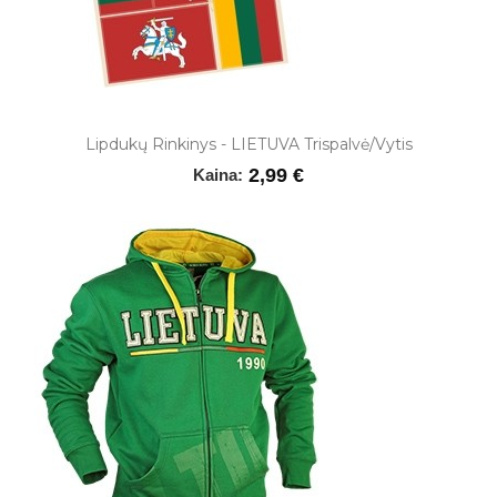
Lipdukų Rinkinys - LIETUVA Trispalvė/Vytis
2,99 €
Kaina: