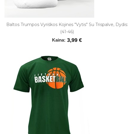
Baltos Trumpos Vyriškos Kojinės "Vytis" Su Trispalve, Dydis:
(41-46)
3,99 €
Kaina: