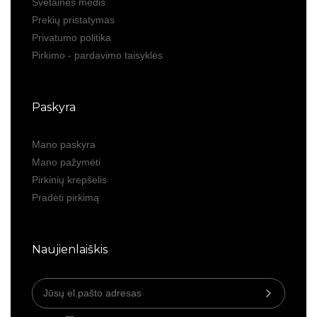
Svetainės medis
Prekių pristatymas
Privatumo politika
Pirkimo - pardavimo taisyklės
Paskyra
Mano paskyra
Mano pažymėti
Pirkinių krepšelis
Pradėti pirkimą
Naujienlaiškis