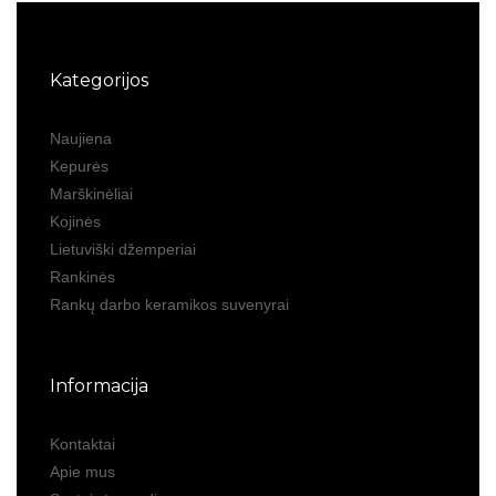
Kategorijos
Naujiena
Kepurės
Marškinėliai
Kojinės
Lietuviški džemperiai
Rankinės
Rankų darbo keramikos suvenyrai
Informacija
Kontaktai
Apie mus