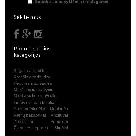
Sutinku su taisyklėmis ir sąlygomis
Sekite mus
Populiariausios
kategorijos
Sirgalių atributika
Krepšinio atributika
Kepurės nuo saulės
Marškinėliai su Vyčiu
Marškinėliai su užrašu
Lietuviški marškinėliai
Polo marškinėliai
Rankinės
Raktų pakabukai
Antsiuvai
Ženkliukai
Puodeliai
Žieminės kepurės
Skėčiai