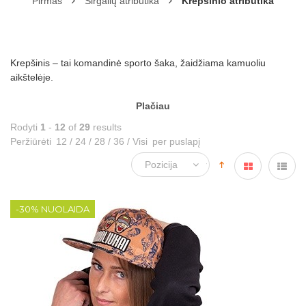
Pirmas
Sirgalių atributika
Krepšinio atributika
Krepšinis – tai komandinė sporto šaka, žaidžiama kamuoliu
aikštelėje.
Plačiau
Rodyti
1
-
12
of
29
results
Peržiūrėti
12
/
24
/
28
/
36
/
Visi
per puslapį
-30% NUOLAIDA