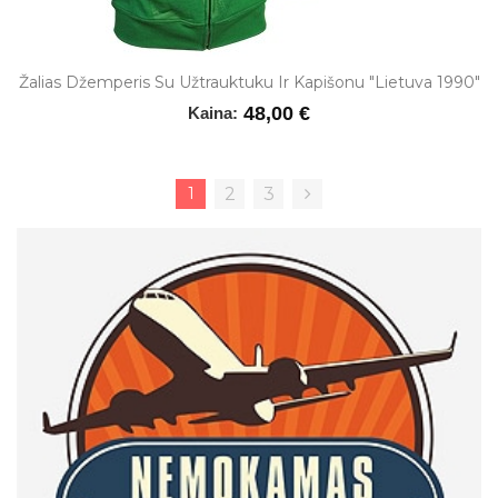
Žalias Džemperis Su Užtrauktuku Ir Kapišonu "Lietuva 1990"
48,00 €
Kaina:
1
2
3