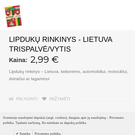
LIPDUKŲ RINKINYS - LIETUVA
TRISPALVĖ/VYTIS
2,99 €
Kaina:
Lipdukų rinkinys – Lietuva, kelionėms, automobiliui, motociklui,
dviračiui ar lagaminui
PALYGINTI
PAŽYMĖTI
Svetainėje naudojami slapukai (angl. cookies), daugiau apie jų naudojimą – Privatumo
politika. Tęsdami naršymą, Jūs sutinkate su slapukų politika
VNT:
Į KREPŠELĮ
Sutinku
Privatumo politika