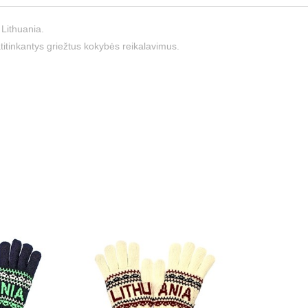
 Lithuania.
itinkantys griežtus kokybės reikalavimus.