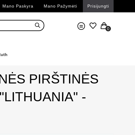
Mano Paskyra
Mano Pažymėti
Prisijungti
0
Ruth
INĖS PIRŠTINĖS
"LITHUANIA" -