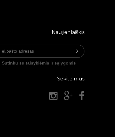
Naujienlaiškis
Sutinku su taisyklėmis ir sąlygomis
Sekite mus