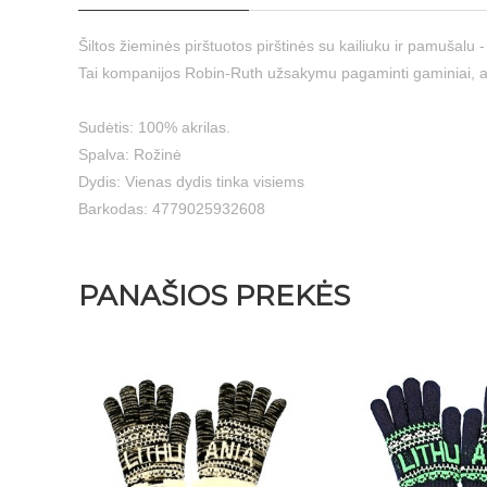
Šiltos žieminės pirštuotos pirštinės su kailiuku ir pamušalu -
Tai kompanijos Robin-Ruth užsakymu pagaminti gaminiai, at
Sudėtis: 100% akrilas.
Spalva: Rožinė
Dydis: Vienas dydis tinka visiems
Barkodas: 4779025932608
PANAŠIOS PREKĖS