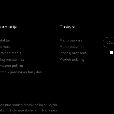
formacija
Paskyra
taktai
Mano paskyra
ie mus
Mano pažymėti
tainės medis
Pirkinių krepšelis
kių pristatymas
Pradėti pirkimą
vatumo politika
kimo - pardavimo taisyklės
ės nuo saulės
Marškinėliai su Vyčiu
liai
Polo marškinėliai
Rankinės