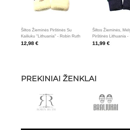
Šiltos Žieminės Pirštinės Su
Šiltos Žieminės, Mė
Kailiuku "Lithuania" - Robin Ruth
Pirštinės Lithuania 
12,98 €
11,99 €
PREKINIAI ŽENKLAI