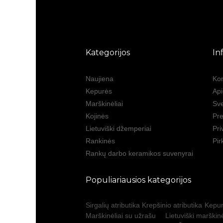
Kategorijos
In
Naujiena
Kon
Kepurės
Ap
Marškinėliai
Sve
Kojinės
Pre
Lietuviški džemperiai
Pri
Rankinės
Pir
Rankų darbo keramikos suvenyrai
Populiariausios kategorijos
Sirgalių atributika
Krepšinio atributika
Kepur
Marškinėliai su užrašu
Lietuviški marškinė