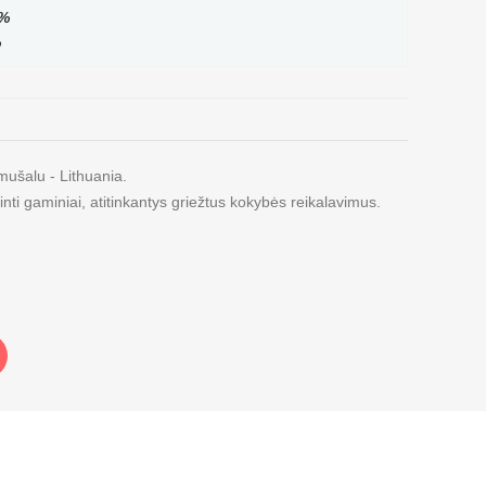
%
%
amušalu - Lithuania.
i gaminiai, atitinkantys griežtus kokybės reikalavimus.