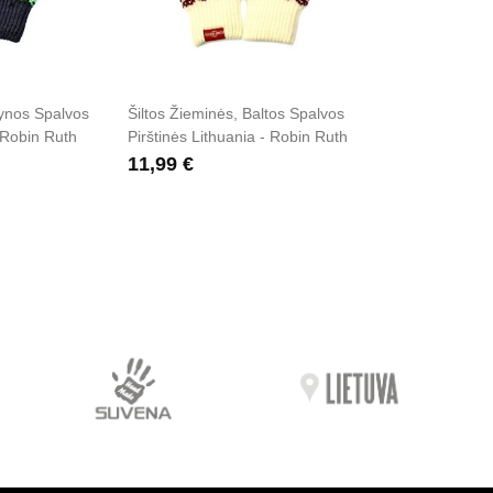
lynos Spalvos
Šiltos Žieminės, Baltos Spalvos
- Robin Ruth
Pirštinės Lithuania - Robin Ruth
11,99 €