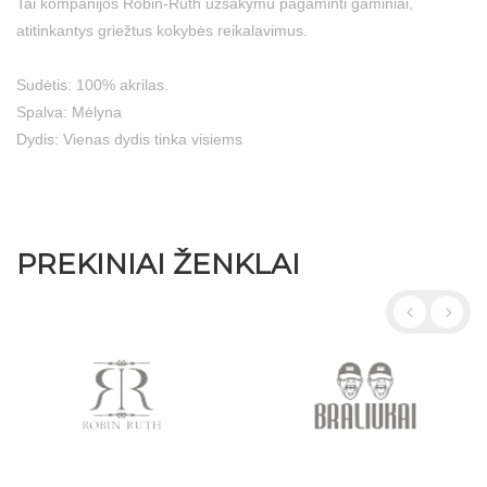
Tai kompanijos Robin-Ruth užsakymu pagaminti gaminiai,
atitinkantys griežtus kokybės reikalavimus.
Sudėtis: 100% akrilas.
Spalva: Mėlyna
Dydis: Vienas dydis tinka visiems
PREKINIAI ŽENKLAI