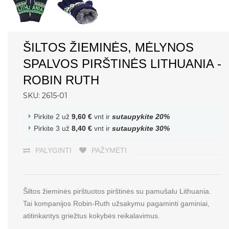
ŠILTOS ŽIEMINĖS, MĖLYNOS
SPALVOS PIRŠTINĖS LITHUANIA -
ROBIN RUTH
SKU: 2615-01
Pirkite 2 už
9,60 €
vnt ir
sutaupykite
20
%
Pirkite 3 už
8,40 €
vnt ir
sutaupykite
30
%
PALYGINTI
PAŽYMĖTI
Šiltos žieminės pirštuotos pirštinės su pamušalu Lithuania.
Tai kompanijos Robin-Ruth užsakymu pagaminti gaminiai,
atitinkantys griežtus kokybės reikalavimus.