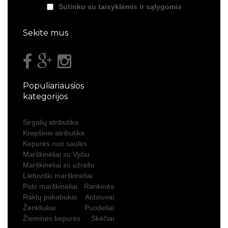
Sutinku su taisyklėmis ir sąlygomis
Sekite mus
Populiariausios
kategorijos
Sirgalių atributika
Krepšinio atributika
Kepurės nuo saulės
Marškinėliai su Vyčiu
Marškinėliai su užrašu
Lietuviški marškinėliai
Polo marškinėliai
Rankinės
Raktų pakabukai
Antsiuvai
Ženkliukai
Puodeliai
Žieminės kepurės
Skėčiai