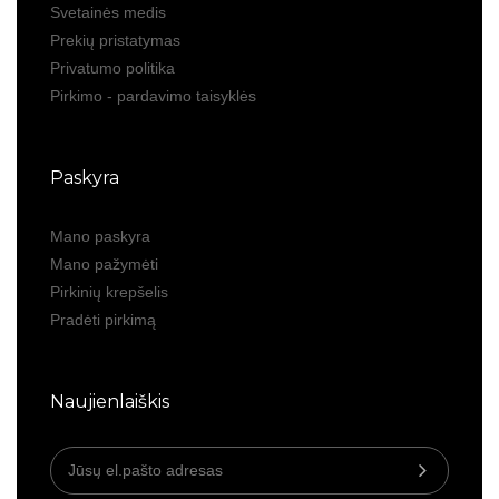
Svetainės medis
Prekių pristatymas
Privatumo politika
Pirkimo - pardavimo taisyklės
Paskyra
Mano paskyra
Mano pažymėti
Pirkinių krepšelis
Pradėti pirkimą
Naujienlaiškis