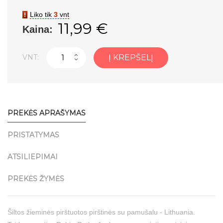
Liko tik
3
vnt
11,99 €
Kaina:
VNT:
Į KREPŠELĮ
PREKĖS APRAŠYMAS
PRISTATYMAS
ATSILIEPIMAI
PREKĖS ŽYMĖS
Šiltos žieminės pirštuotos pirštinės su pamušalu - Lithuania.