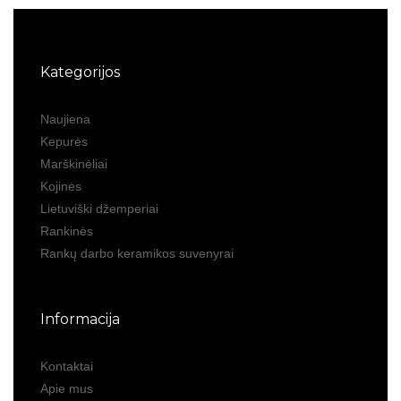
Kategorijos
Naujiena
Kepurės
Marškinėliai
Kojinės
Lietuviški džemperiai
Rankinės
Rankų darbo keramikos suvenyrai
Informacija
Kontaktai
Apie mus