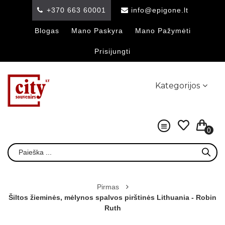
+370 663 60001
info@epigone.lt
Blogas
Mano Paskyra
Mano Pažymėti
Prisijungti
Kategorijos
0
Pirmas
Šiltos žieminės, mėlynos spalvos pirštinės Lithuania - Robin
Ruth