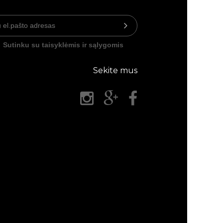
Sutinku su taisyklėmis ir sąlygomis
Sekite mus