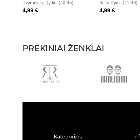
Dvyračiais, Dydis: (40-45)
Balta Dydis:(41-46)
4,99 €
4,99 €
PREKINIAI ŽENKLAI
Kategorijos
In