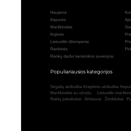
Naujiena
Kon
Kepurės
Ap
Marškinėliai
Sve
Kojinės
Pre
Lietuviški džemperiai
Pri
Rankinės
Pir
Rankų darbo keramikos suvenyrai
Populiariausios kategorijos
Sirgalių atributika
Krepšinio atributika
Kepur
Marškinėliai su užrašu
Lietuviški marškinė
Raktų pakabukai
Antsiuvai
Ženkliukai
Pu