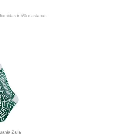
liamidas ir 5% elastanas.
huania Žalia