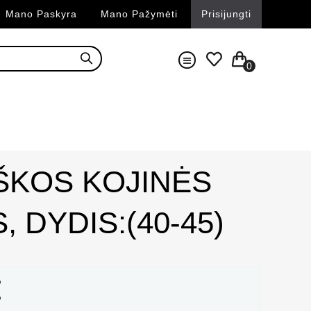
Mano Paskyra
Mano Pažymėti
Prisijungti
0
ŠKOS KOJINĖS
 DYDIS:(40-45)
%
%