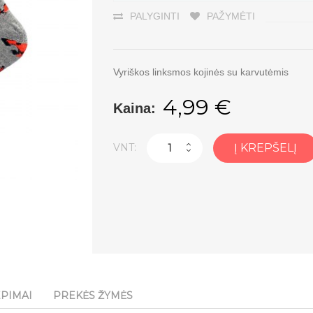
PALYGINTI
PAŽYMĖTI
Vyriškos linksmos kojinės su karvutėmis
4,99 €
Kaina:
VNT:
Į KREPŠELĮ
EPIMAI
PREKĖS ŽYMĖS