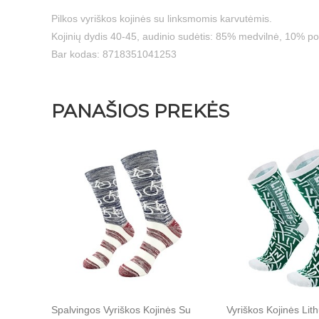
Pilkos vyriškos kojinės su linksmomis karvutėmis.
Kojinių dydis 40-45, audinio sudėtis: 85% medvilnė, 10% po
Bar kodas: 8718351041253
PANAŠIOS PREKĖS
Spalvingos Vyriškos Kojinės Su
Vyriškos Kojinės Lit