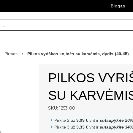
Blogas
Pirmas
Pilkos vyriškos kojinės su karvėmis, dydis:(40-45)
PILKOS VYRI
SU KARVĖMIS,
SKU: 1253-00
Pirkite 2 už
3,99 €
vnt ir
sutaupykite
20
Pirkite 3 už
3,33 €
vnt ir
sutaupykite
34