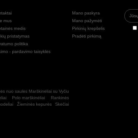
taktai
Mano paskyra
ie mus
Mano pažymėti
tainės medis
Pirkinių krepšelis
kių pristatymas
Pradėti pirkimą
vatumo politika
kimo - pardavimo taisyklės
ės nuo saulės
Marškinėliai su Vyčiu
liai
Polo marškinėliai
Rankinės
odeliai
Žieminės kepurės
Skėčiai