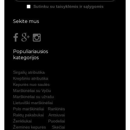
Sutinku su taisyklėmis ir sąlygomis
Sekite mus
Populiariausios
kategorijos
Sirgalių atributika
Krepšinio atributika
Kepurės nuo saulės
Marškinėliai su Vyčiu
Marškinėliai su užrašu
Lietuviški marškinėliai
Polo marškinėliai
Rankinės
Raktų pakabukai
Antsiuvai
Ženkliukai
Puodeliai
Žieminės kepurės
Skėčiai