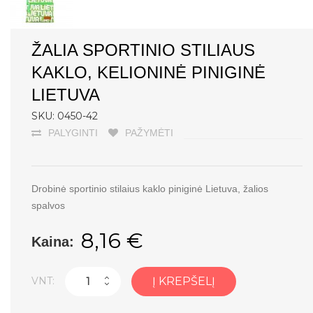
ŽALIA SPORTINIO STILIAUS
KAKLO, KELIONINĖ PINIGINĖ
LIETUVA
SKU: 0450-42
PALYGINTI
PAŽYMĖTI
Drobinė sportinio stilaius kaklo piniginė Lietuva, žalios
spalvos
8,16 €
Kaina:
VNT:
Į KREPŠELĮ