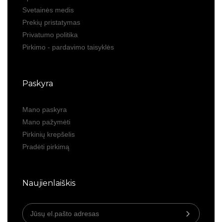
Svetainės medis
Prekių pristatymas
Privatumo politika
Pirkimo - pardavimo taisyklės
Paskyra
Mano paskyra
Mano pažymėti
Pirkinių krepšelis
Pradėti pirkimą
Naujienlaiškis