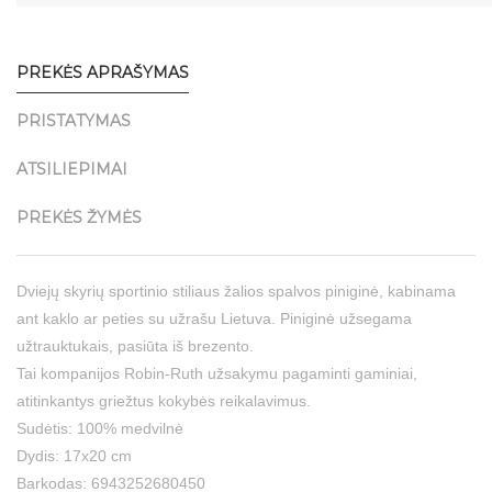
PREKĖS APRAŠYMAS
PRISTATYMAS
ATSILIEPIMAI
PREKĖS ŽYMĖS
Dviejų skyrių sportinio stiliaus žalios spalvos piniginė, kabinama
ant kaklo ar peties su užrašu Lietuva. Piniginė užsegama
užtrauktukais, pasiūta iš brezento.
Tai kompanijos Robin-Ruth užsakymu pagaminti gaminiai,
atitinkantys griežtus kokybės reikalavimus.
Sudėtis: 100% medvilnė
Dydis: 17x20 cm
Barkodas: 6943252680450