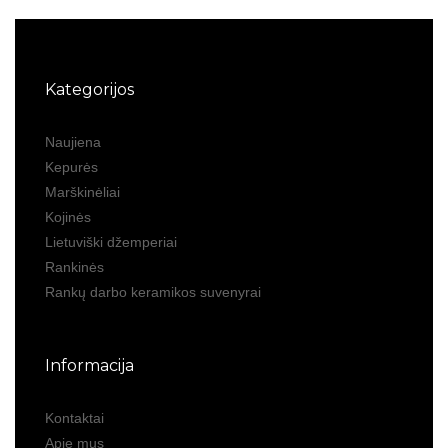
Kategorijos
Naujiena
Kepurės
Marškinėliai
Kojinės
Lietuviški džemperiai
Rankinės
Rankų darbo keramikos suvenyrai
Informacija
Kontaktai
Apie mus