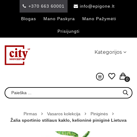
+370 663 60001
info@epigone.lt
Blogas
Mano Paskyra
Mano Pažymėti
Prisijungti
Kategorijos
0
Pirmas
Vasaros kolekcija
Piniginės
Žalia sportinio stiliaus kaklo, kelioninė piniginė Lietuva