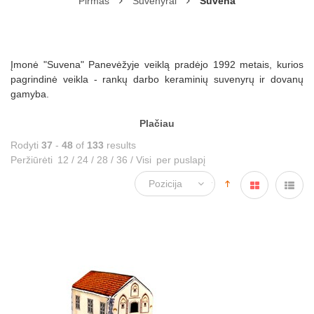
Pirmas
Suvenyrai
Suvena
Įmonė "Suvena" Panevėžyje veiklą pradėjo 1992 metais, kurios
pagrindinė veikla - rankų darbo keraminių suvenyrų ir dovanų
gamyba.
Plačiau
Rodyti
37
-
48
of
133
results
Peržiūrėti
12
/
24
/
28
/
36
/
Visi
per puslapį