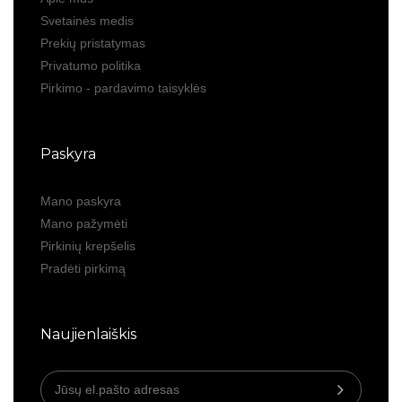
Svetainės medis
Prekių pristatymas
Privatumo politika
Pirkimo - pardavimo taisyklės
Paskyra
Mano paskyra
Mano pažymėti
Pirkinių krepšelis
Pradėti pirkimą
Naujienlaiškis