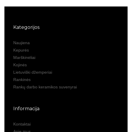
Kategorijos
Naujiena
Kepurės
Marškinėliai
Kojinės
Lietuviški džemperiai
Rankinės
Rankų darbo keramikos suvenyrai
Informacija
Kontaktai
Apie mus