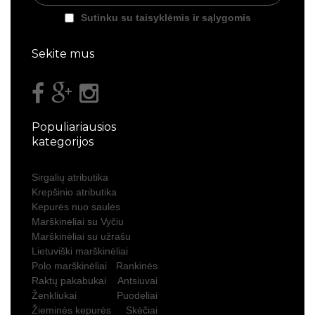
Sutinku su taisyklėmis ir sąlygomis
Sekite mus
Populiariausios
kategorijos
Sirgalių atributika
Krepšinio atributika
Kepurės nuo saulės
Marškinėliai su Vyčiu
Marškinėliai su užrašu
Lietuviški marškinėliai
Polo marškinėliai
Rankinės
Raktų pakabukai
Antsiuvai
Ženkliukai
Puodeliai
Žieminės kepurės
Skėčiai