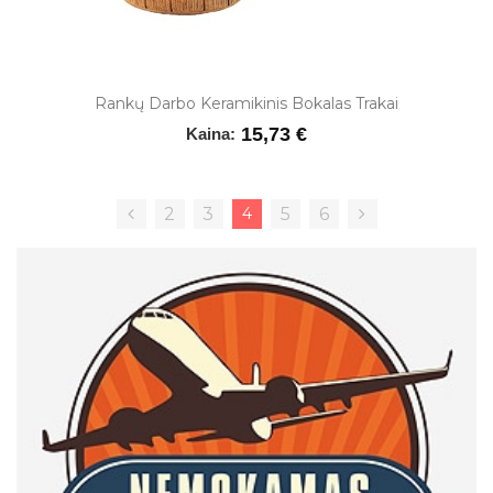
Rankų Darbo Keramikinis Bokalas Trakai
15,73 €
Kaina:
2
3
4
5
6