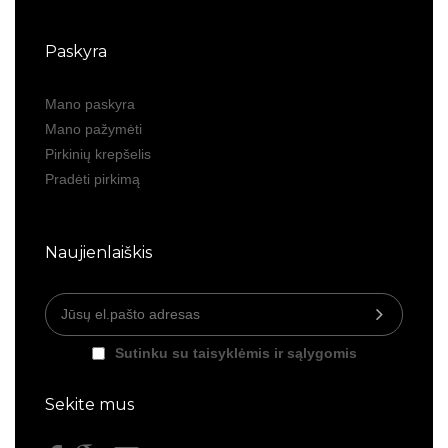
Paskyra
Mano paskyra
Mano pažymėti
Pirkinių krepšelis
Pradėti pirkimą
Naujienlaiškis
Sutinku su taisyklėmis ir sąlygomis
Sekite mus