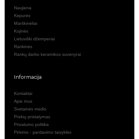
Naujiena
Kepurės
Marškinėliai
Kojinės
Lietuviški džemperiai
Rankinės
Rankų darbo keramikos suvenyrai
Informacija
Kontaktai
Apie mus
Svetainės medis
Prekių pristatymas
Privatumo politika
Pirkimo - pardavimo taisyklės