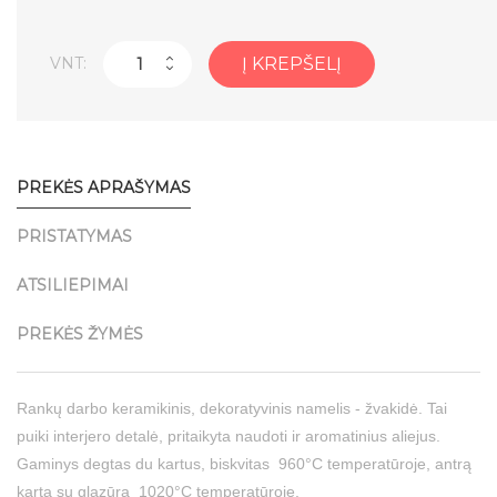
VNT:
Į KREPŠELĮ
PREKĖS APRAŠYMAS
PRISTATYMAS
ATSILIEPIMAI
PREKĖS ŽYMĖS
Rankų darbo keramikinis, dekoratyvinis namelis - žvakidė. Tai
puiki interjero detalė, pritaikyta naudoti ir aromatinius aliejus.
Gaminys degtas du kartus, biskvitas 960°C temperatūroje, antrą
kartą su glazūra 1020°C temperatūroje.