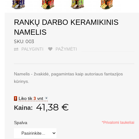
RANKŲ DARBO KERAMIKINIS
NAMELIS
SKU: 003
PALYGINTI
PAŽYMĖTI
Namelis - žvakidė, pagamintas kaip autoriaus fantazijos
kūrinys.
Liko tik
3
vnt
41,38 €
Kaina:
Spalva
*Privalomi laukeliai