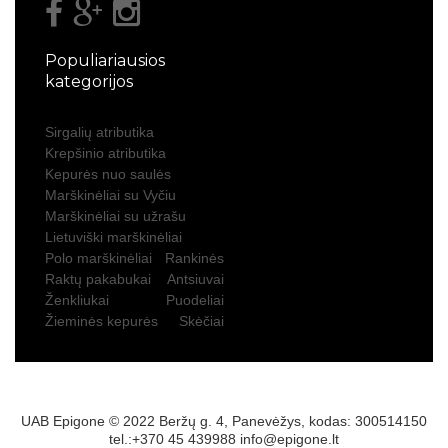
Populiariausios
kategorijos
Sirgalių atributika
Krepšinio atributika
Kepurės nuo saulės
Marškinėliai su Vyčiu
Marškinėliai su užrašu
Lietuviški marškinėliai
Polo marškinėliai
Rankinės
Raktų pakabukai
Antsiuvai
Ženkliukai
Puodeliai
Žieminės kepurės
Skėčiai
UAB Epigone © 2022 Beržų g. 4, Panevėžys, kodas: 300514150
tel.:+370 45 439988
info@epigone.lt