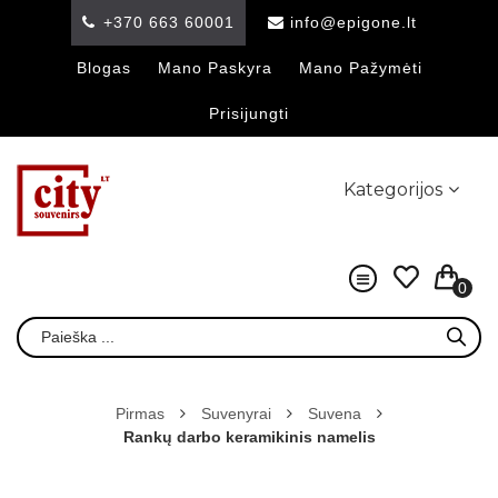
+370 663 60001
info@epigone.lt
Blogas
Mano Paskyra
Mano Pažymėti
Prisijungti
Kategorijos
0
Pirmas
Suvenyrai
Suvena
Rankų darbo keramikinis namelis