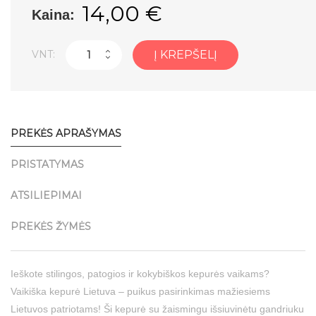
14,00 €
Kaina:
VNT:
Į KREPŠELĮ
PREKĖS APRAŠYMAS
PRISTATYMAS
ATSILIEPIMAI
PREKĖS ŽYMĖS
Ieškote stilingos, patogios ir kokybiškos kepurės vaikams?
Vaikiška kepurė Lietuva – puikus pasirinkimas mažiesiems
Lietuvos patriotams! Ši kepurė su žaismingu išsiuvinėtu gandriuku