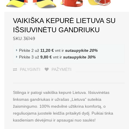
VAIKIŠKA KEPURĖ LIETUVA SU
IŠSIUVINĖTU GANDRIUKU
SKU: 36149
Pirkite 2 už
11,20 €
vnt ir
sutaupykite
20
%
Pirkite 3 už
9,80 €
vnt ir
sutaupykite
30
%
PALYGINTI
PAŽYMĖTI
Stilinga ir patogi vaikiška kepurė Lietuva. Išsiuvinėtas
linksmas gandriukas ir užrašas „Lietuva“ suteikia
žaismingumo. 100% medvilnė užtikrina komfortą, o
reguliuojama juostelė leidžia pritaikyti dydį. Puikiai tinka
kasdieniam dėvėjimui ir apsaugai nuo saulės!