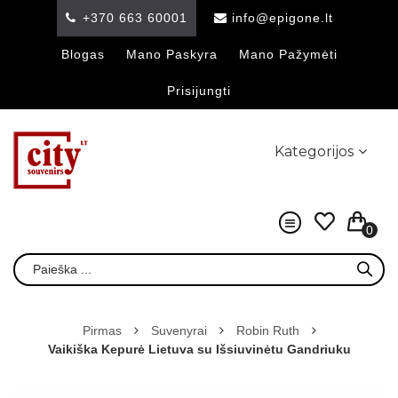
+370 663 60001
info@epigone.lt
Blogas
Mano Paskyra
Mano Pažymėti
Prisijungti
Kategorijos
0
Pirmas
Suvenyrai
Robin Ruth
Vaikiška Kepurė Lietuva su Išsiuvinėtu Gandriuku