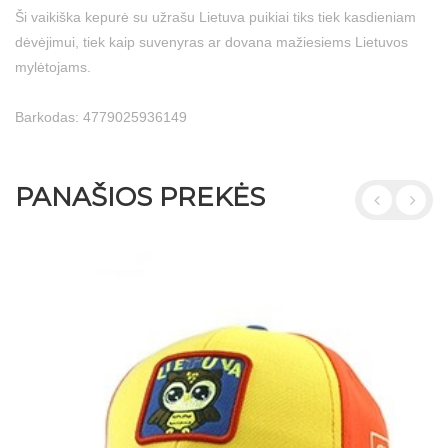
Ši vaikiška kepurė su užrašu Lietuva puikiai tiks tiek kasdieniam
dėvėjimui, tiek kaip suvenyras ar dovana mažiesiems Lietuvos
mylėtojams.
Barkodas: 4779025936149
PANAŠIOS PREKĖS