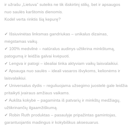
ir užrašu „Lietuva“ suteiks ne tik išskirtinį stilių, bet ir apsaugos
nuo saulės karštomis dienomis.
Kodėl verta rinktis šią kepurę?
✔ Išsiuvinėtas linksmas gandriukas – unikalus dizainas,
mėgstamas vaikų.
✔ 100% medvilnė – natūralus audinys užtikrina minkštumą,
patogumą ir leidžia galvai kvėpuoti.
✔ Lengva ir patogi – idealiai tinka aktyviam vaikų laisvalaikiui.
✔ Apsauga nuo saulės – ideali vasaros išvykoms, kelionėms ir
laisvalaikiui.
✔ Universalus dydis – reguliuojama užsegimo juostelė gale leidžia
pritaikyti įvairaus amžiaus vaikams.
✔ Aukšta kokybė – pagaminta iš patvarių ir minkštų medžiagų,
užtikrinančių ilgaamžiškumą.
✔ Robin Ruth produktas – pasaulyje pripažintas gamintojas,
garantuojantis madingus ir kokybiškus aksesuarus.