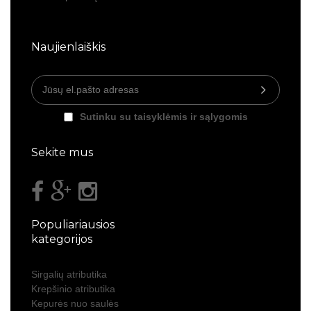
Naujienlaiškis
Sutinku su taisyklėmis ir sąlygomis
Sekite mus
Populiariausios
kategorijos
Sirgalių atributika
Krepšinio atributika
Kepurės nuo saulės