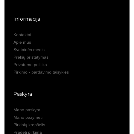
Informacija
Kontaktai
Apie mus
Svetainės medis
Prekių pristatymas
Privatumo politika
Pirkimo - pardavimo taisyklės
Paskyra
Mano paskyra
Mano pažymėti
Pirkinių krepšelis
Pradėti pirkimą