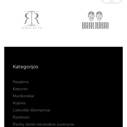
Kategorijos
Naujiena
Kepurės
Marškinėliai
Kojinės
Lietuviški džemperiai
Rankinės
Rankų darbo keramikos suvenyrai