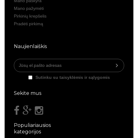
Mano paskyra
Mano pažymėti
Pirkinių krepšelis
Pradėti pirkimą
Naujienlaiškis
Sutinku su taisyklėmis ir sąlygomis
Sekite mus
Populiariausios
kategorijos