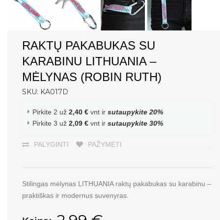
RAKTŲ PAKABUKAS SU
KARABINU LITHUANIA –
MĖLYNAS (ROBIN RUTH)
SKU: KA017D
Pirkite 2 už
2,40 €
vnt ir
sutaupykite
20
%
Pirkite 3 už
2,09 €
vnt ir
sutaupykite
30
%
PALYGINTI
PAŽYMĖTI
Stilingas mėlynas LITHUANIA raktų pakabukas su karabinu –
praktiškas ir modernus suvenyras.