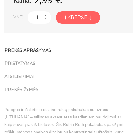
2,99 €
Kaina:
VNT:
Į KREPŠELĮ
PREKĖS APRAŠYMAS
PRISTATYMAS
ATSILIEPIMAI
PREKĖS ŽYMĖS
Patogus ir išskirtinio dizaino raktų pakabukas su užrašu
„LITHUANIA“ – stilingas aksesuaras kasdieniam naudojimui ar
kaip suvenyras iš Lietuvos. Šis Robin Ruth pakabukas pasižymi
ryškiu mėlynos spalvos dizainu su kontrastingais užrašais, kurie