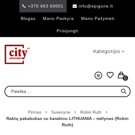
+370 663 60001
info@epigone.lt
Blogas
Mano Paskyra
Mano Pažymėti
Prisijungti
Kategorijos
0
Pirmas
Suvenyrai
Robin Ruth
Raktų pakabukas su karabinu LITHUANIA – mėlynas (Robin
Ruth)