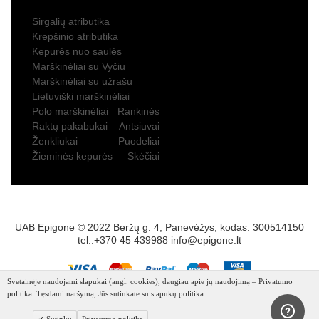
Sirgalių atributika
Krepšinio atributika
Kepurės nuo saulės
Marškinėliai su Vyčiu
Marškinėliai su užrašu
Lietuviški marškinėliai
Polo marškinėliai
Rankinės
Raktų pakabukai
Antsiuvai
Ženkliukai
Puodeliai
Žieminės kepurės
Skėčiai
UAB Epigone © 2022 Beržų g. 4, Panevėžys, kodas: 300514150
tel.:+370 45 439988
info@epigone.lt
Svetainėje naudojami slapukai (angl. cookies), daugiau apie jų naudojimą – Privatumo
politika. Tęsdami naršymą, Jūs sutinkate su slapukų politika