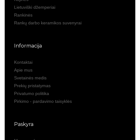
Lietuviški džemperiai
Rankinės
Rankų darbo keramikos suvenyrai
Informacija
Kontaktai
Apie mus
Svetainės medis
Prekių pristatymas
Privatumo politika
Pirkimo - pardavimo taisyklės
Paskyra