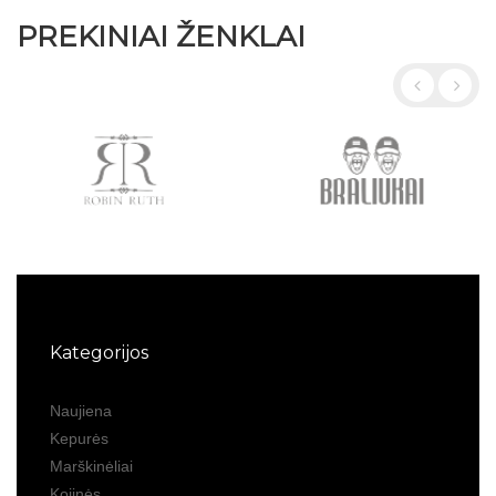
PREKINIAI ŽENKLAI
Kategorijos
Naujiena
Kepurės
Marškinėliai
Kojinės