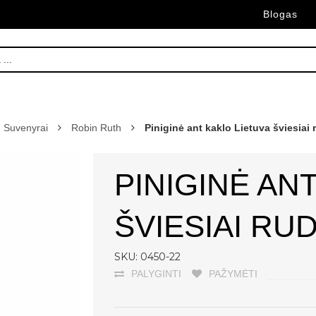
Blogas
Suvenyrai
Robin Ruth
Piniginė ant kaklo Lietuva šviesiai 
PINIGINĖ AN
ŠVIESIAI RU
SKU: 0450-22
PALYGINTI
PAŽYMĖTI