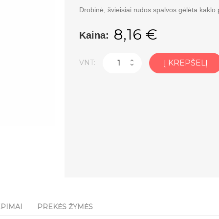
Drobinė, švieisiai rudos spalvos gėlėta kaklo 
8,16 €
Kaina:
VNT:
Į KREPŠELĮ
EPIMAI
PREKĖS ŽYMĖS