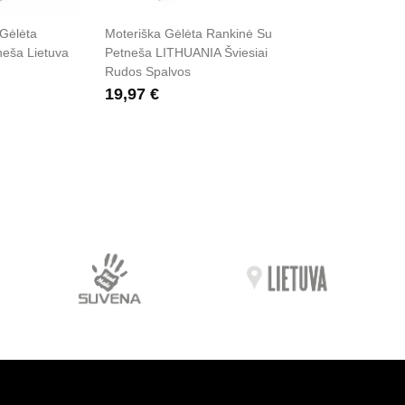
Gėlėta
Moteriška Gėlėta Rankinė Su
neša Lietuva
Petneša LITHUANIA Šviesiai
Rudos Spalvos
19,97 €