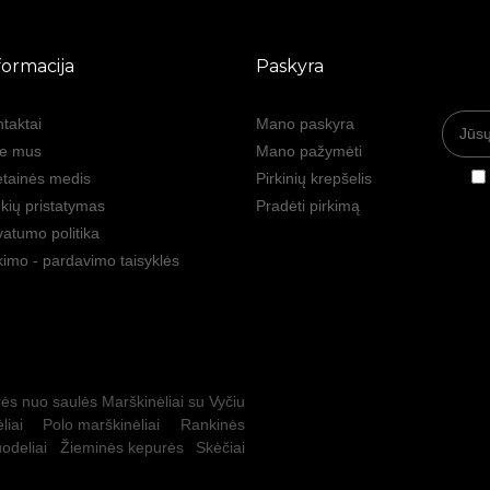
formacija
Paskyra
taktai
Mano paskyra
ie mus
Mano pažymėti
tainės medis
Pirkinių krepšelis
kių pristatymas
Pradėti pirkimą
vatumo politika
kimo - pardavimo taisyklės
ės nuo saulės
Marškinėliai su Vyčiu
liai
Polo marškinėliai
Rankinės
odeliai
Žieminės kepurės
Skėčiai