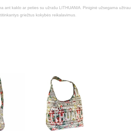
ama ant kaklo ar peties su užrašu LITHUANIA. Piniginė užsegama užtrauk
itinkantys griežtus kokybės reikalavimus.