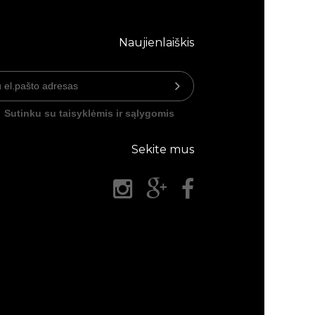
Naujienlaiškis
Sutinku su taisyklėmis ir sąlygomis
Sekite mus