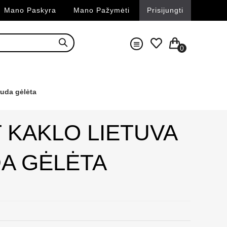
Mano Paskyra
Mano Pažymėti
Prisijungti
0
ruda gėlėta
T KAKLO LIETUVA
DA GĖLĖTA