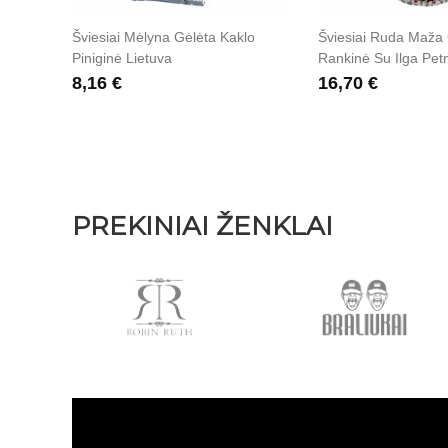
Šviesiai Mėlyna Gėlėta Kaklo
Šviesiai Ruda Maža 
Piniginė Lietuva
Rankinė Su Ilga Pet
8,16 €
16,70 €
PREKINIAI ŽENKLAI