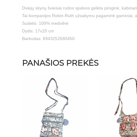
Dviejų skyrių šviesiai rudos spalvos gėlėta piniginė, kabin
Tai kompanijos Robin-Ruth užsakymu pagaminti gaminiai, at
Sudėtis: 100% medvilnė
Dydis: 17x20 cm
Barkodas: 6943252680450
PANAŠIOS PREKĖS