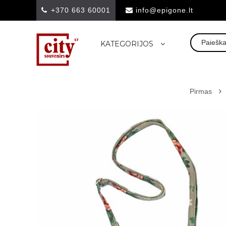
+370 663 60001
info@epigone.lt
KATEGORIJOS
Pirmas