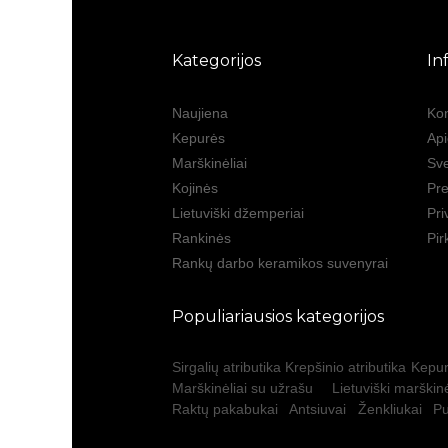
Kategorijos
In
Naujiena
Kon
Kepurės
Ap
Marškinėliai
Sve
Kojinės
Pre
Lietuviški džemperiai
Pri
Rankinės
Pir
Rankų darbo keramikos suvenyrai
Populiariausios kategorijos
Sirgalių atributika
Krepšinio atributika
Kepur
Marškinėliai su užrašu
Lietuviški marškinė
Raktų pakabukai
Antsiuvai
Ženkliukai
Pu