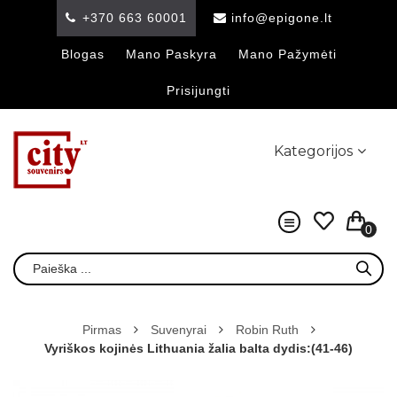
+370 663 60001
info@epigone.lt
Blogas
Mano Paskyra
Mano Pažymėti
Prisijungti
Kategorijos
0
Pirmas
Suvenyrai
Robin Ruth
Vyriškos kojinės Lithuania žalia balta dydis:(41-46)