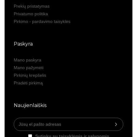
Prekių pristatymas
Privatumo politika
Pirkimo - pardavimo taisyklės
Paskyra
Mano paskyra
Mano pažymėti
Pirkinių krepšelis
Pradėti pirkimą
Naujienlaiškis
Sutinku su taisyklėmis ir sąlygomis