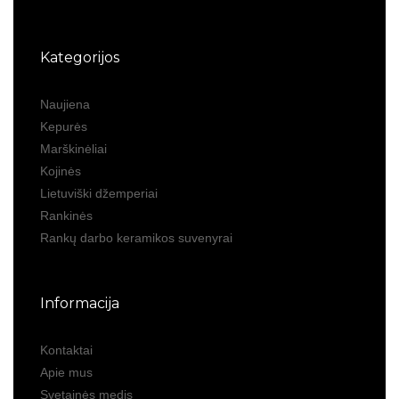
Kategorijos
Naujiena
Kepurės
Marškinėliai
Kojinės
Lietuviški džemperiai
Rankinės
Rankų darbo keramikos suvenyrai
Informacija
Kontaktai
Apie mus
Svetainės medis