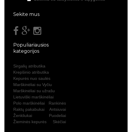
Sekite mus
Populiariausios
kategorijos
Sirgalių atributika
Krepšinio atributika
Kepurės nuo saulės
Marškinėliai su Vyčiu
Marškinėliai su užrašu
Lietuviški marškinėliai
Polo marškinėliai
Rankinės
Raktų pakabukai
Antsiuvai
Ženkliukai
Puodeliai
Žieminės kepurės
Skėčiai