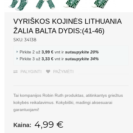
VYRIŠKOS KOJINĖS LITHUANIA
ŽALIA BALTA DYDIS:(41-46)
SKU: 34138
Pirkite 2 už
3,99 €
vnt ir
sutaupykite
20
%
Pirkite 3 už
3,33 €
vnt ir
sutaupykite
34
%
PALYGINTI
PAŽYMĖTI
Tai kompanijos Robin Ruth produktas, atitinkantys griežtus
kokybės reikalavimus. Kokybiški, madingi aksesuarai
garantuojami!
4,99 €
Kaina: