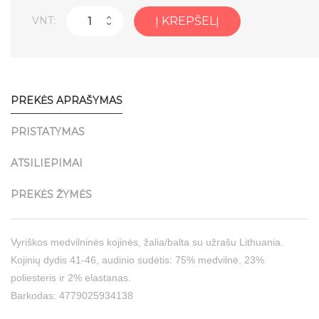
VNT:
Į KREPŠELĮ
PREKĖS APRAŠYMAS
PRISTATYMAS
ATSILIEPIMAI
PREKĖS ŽYMĖS
Vyriškos medvilninės kojinės, žalia/balta su užrašu Lithuania.
Kojinių dydis 41-46, audinio sudėtis: 75% medvilnė, 23%
poliesteris ir 2% elastanas.
Barkodas: 4779025934138