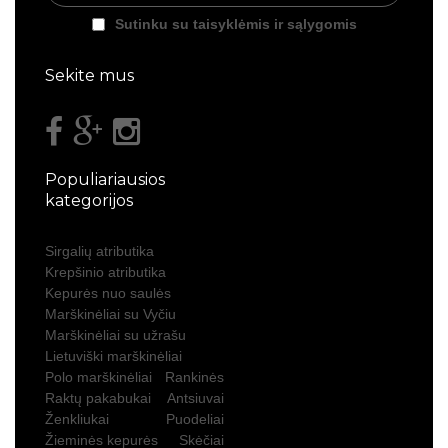
Sutinku su taisyklėmis ir sąlygomis
Sekite mus
Populiariausios
kategorijos
Sirgalių atributika
Krepšinio atributika
Kepurės nuo saulės
Marškinėliai su Vyčiu
Marškinėliai su užrašu
Lietuviški marškinėliai
Polo marškinėliai
Rankinės
Raktų pakabukai
Antsiuvai
Ženkliukai
Puodeliai
Žieminės kepurės
Skėčiai