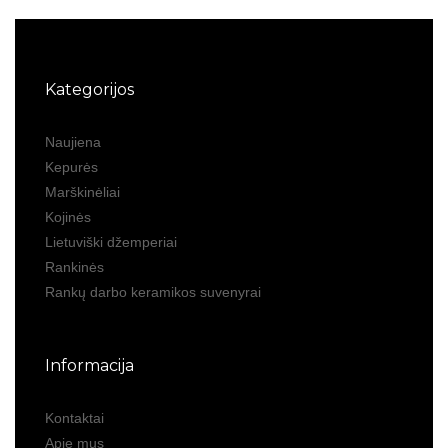
Kategorijos
Naujiena
Kepurės
Marškinėliai
Kojinės
Lietuviški džemperiai
Rankinės
Rankų darbo keramikos suvenyrai
Informacija
Kontaktai
Apie mus