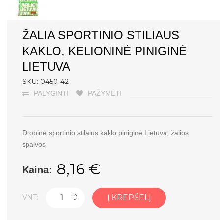
ŽALIA SPORTINIO STILIAUS
KAKLO, KELIONINĖ PINIGINĖ
LIETUVA
SKU: 0450-42
PALYGINTI
PAŽYMĖTI
Drobinė sportinio stilaius kaklo piniginė Lietuva, žalios
spalvos
8,16 €
Kaina:
VNT:
Į KREPŠELĮ