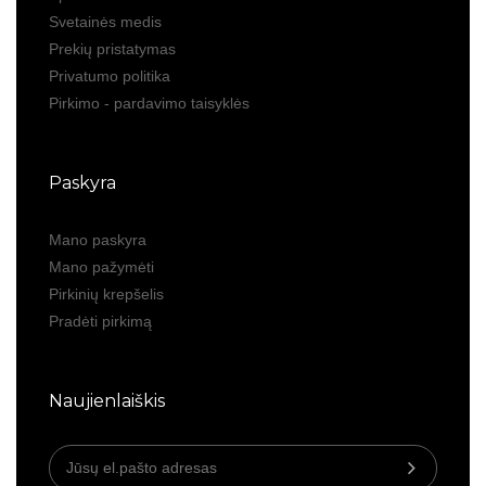
Svetainės medis
Prekių pristatymas
Privatumo politika
Pirkimo - pardavimo taisyklės
Paskyra
Mano paskyra
Mano pažymėti
Pirkinių krepšelis
Pradėti pirkimą
Naujienlaiškis