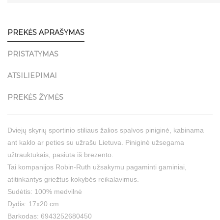
PREKĖS APRAŠYMAS
PRISTATYMAS
ATSILIEPIMAI
PREKĖS ŽYMĖS
Dviejų skyrių sportinio stiliaus žalios spalvos piniginė, kabinama
ant kaklo ar peties su užrašu Lietuva. Piniginė užsegama
užtrauktukais, pasiūta iš brezento.
Tai kompanijos Robin-Ruth užsakymu pagaminti gaminiai,
atitinkantys griežtus kokybės reikalavimus.
Sudėtis: 100% medvilnė
Dydis: 17x20 cm
Barkodas: 6943252680450