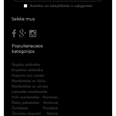
Sutinku su taisyklėmis ir sąlygomis
Sekite mus
Populiariausios
kategorijos
Sirgalių atributika
Krepšinio atributika
Kepurės nuo saulės
Marškinėliai su Vyčiu
Marškinėliai su užrašu
Lietuviški marškinėliai
Polo marškinėliai
Rankinės
Raktų pakabukai
Antsiuvai
Ženkliukai
Puodeliai
Žieminės kepurės
Skėčiai