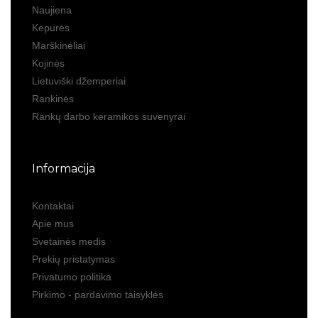
Naujiena
Kepurės
Marškinėliai
Kojinės
Lietuviški džemperiai
Rankinės
Rankų darbo keramikos suvenyrai
Informacija
Kontaktai
Apie mus
Svetainės medis
Prekių pristatymas
Privatumo politika
Pirkimo - pardavimo taisyklės