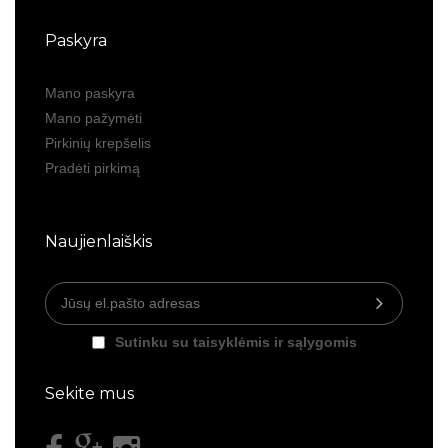
Paskyra
Mano paskyra
Mano pažymėti
Pirkinių krepšelis
Pradėti pirkimą
Naujienlaiškis
Sutinku su taisyklėmis ir sąlygomis
Sekite mus