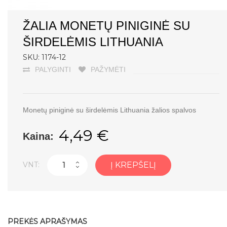
ŽALIA MONETŲ PINIGINĖ SU
ŠIRDELĖMIS LITHUANIA
SKU: 1174-12
PALYGINTI
PAŽYMĖTI
Monetų piniginė su širdelėmis Lithuania žalios spalvos
4,49 €
Kaina:
VNT:
Į KREPŠELĮ
PREKĖS APRAŠYMAS