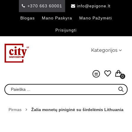
+370 663 60001
info@epigone.lt
Blogas
Mano Paskyra
Mano Pažymėti
Prisijungti
Kategorijos
0
Pirmas
Žalia monetų piniginė su širdelėmis Lithuania