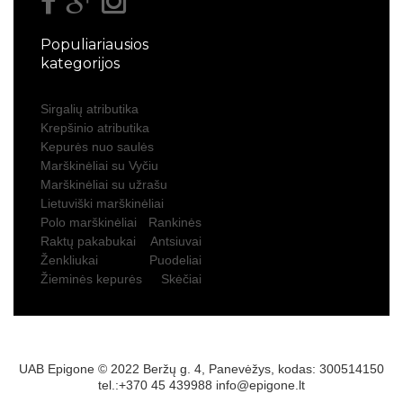
Populiariausios
kategorijos
Sirgalių atributika
Krepšinio atributika
Kepurės nuo saulės
Marškinėliai su Vyčiu
Marškinėliai su užrašu
Lietuviški marškinėliai
Polo marškinėliai
Rankinės
Raktų pakabukai
Antsiuvai
Ženkliukai
Puodeliai
Žieminės kepurės
Skėčiai
UAB Epigone © 2022 Beržų g. 4, Panevėžys, kodas: 300514150
tel.:+370 45 439988
info@epigone.lt