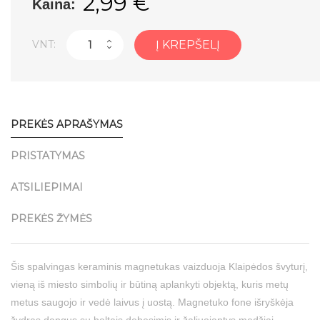
2,99 €
Kaina:
VNT:
Į KREPŠELĮ
PREKĖS APRAŠYMAS
PRISTATYMAS
ATSILIEPIMAI
PREKĖS ŽYMĖS
Šis spalvingas keraminis magnetukas vaizduoja Klaipėdos švyturį,
vieną iš miesto simbolių ir būtiną aplankyti objektą, kuris metų
metus saugojo ir vedė laivus į uostą. Magnetuko fone išryškėja