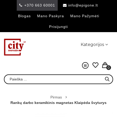
+370 663 60001
info@epigone.lt
Blogas
Mano Paskyra
Mano Pažymėti
Prisijungti
Kategorijos
0
Pirmas
Rankų darbo keramikinis magnetas Klaipėda švyturys