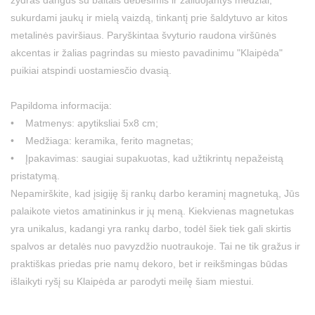
žydras dangus su baltais debesimis ir žaliuojantys medžiai,
sukurdami jaukų ir mielą vaizdą, tinkantį prie šaldytuvo ar kitos
metalinės paviršiaus. Paryškintaa švyturio raudona viršūnės
akcentas ir žalias pagrindas su miesto pavadinimu "Klaipėda"
puikiai atspindi uostamiesčio dvasią.
Papildoma informacija:
• Matmenys: apytiksliai 5x8 cm;
• Medžiaga: keramika, ferito magnetas;
• Įpakavimas: saugiai supakuotas, kad užtikrintų nepažeistą
pristatymą.
Nepamirškite, kad įsigiję šį rankų darbo keraminį magnetuką, Jūs
palaikote vietos amatininkus ir jų meną. Kiekvienas magnetukas
yra unikalus, kadangi yra rankų darbo, todėl šiek tiek gali skirtis
spalvos ar detalės nuo pavyzdžio nuotraukoje. Tai ne tik gražus ir
praktiškas priedas prie namų dekoro, bet ir reikšmingas būdas
išlaikyti ryšį su Klaipėda ar parodyti meilę šiam miestui.