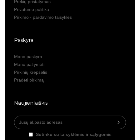
Prekių pristatymas
Privatumo politika
Pirkimo - pardavimo taisyklės
Paskyra
Mano paskyra
Mano pažymėti
Pirkinių krepšelis
Pradėti pirkimą
Naujienlaiškis
Sutinku su taisyklėmis ir sąlygomis