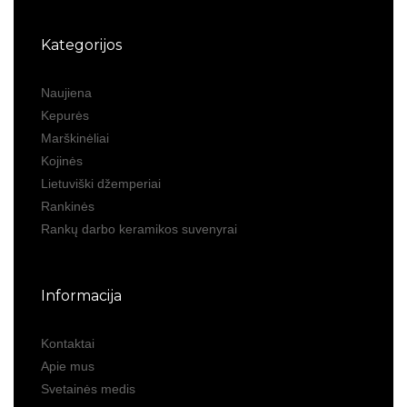
Kategorijos
Naujiena
Kepurės
Marškinėliai
Kojinės
Lietuviški džemperiai
Rankinės
Rankų darbo keramikos suvenyrai
Informacija
Kontaktai
Apie mus
Svetainės medis