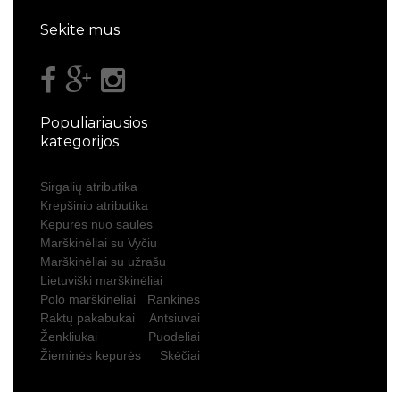
Sekite mus
Populiariausios
kategorijos
Sirgalių atributika
Krepšinio atributika
Kepurės nuo saulės
Marškinėliai su Vyčiu
Marškinėliai su užrašu
Lietuviški marškinėliai
Polo marškinėliai
Rankinės
Raktų pakabukai
Antsiuvai
Ženkliukai
Puodeliai
Žieminės kepurės
Skėčiai