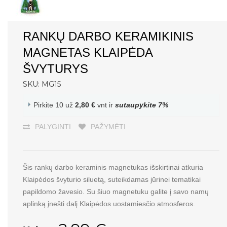
RANKŲ DARBO KERAMIKINIS
MAGNETAS KLAIPĖDA
ŠVYTURYS
SKU: MG15
Pirkite 10 už
2,80 €
vnt ir
sutaupykite
7
%
PALYGINTI
PAŽYMĖTI
Šis rankų darbo keraminis magnetukas išskirtinai atkuria
Klaipėdos švyturio siluetą, suteikdamas jūrinei tematikai
papildomo žavesio. Su šiuo magnetuku galite į savo namų
aplinką įnešti dalį Klaipėdos uostamiesčio atmosferos.