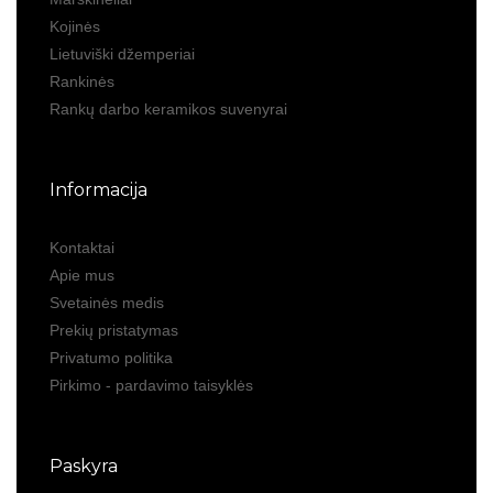
Kojinės
Lietuviški džemperiai
Rankinės
Rankų darbo keramikos suvenyrai
Informacija
Kontaktai
Apie mus
Svetainės medis
Prekių pristatymas
Privatumo politika
Pirkimo - pardavimo taisyklės
Paskyra