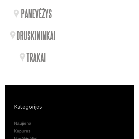
Kategorijos
Naujiena
Kepurės
Marškinėliai