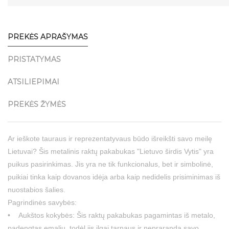
PREKĖS APRAŠYMAS
PRISTATYMAS
ATSILIEPIMAI
PREKĖS ŽYMĖS
Ar ieškote tauraus ir reprezentatyvaus būdo išreikšti savo meilę
Lietuvai? Šis metalinis raktų pakabukas "Lietuvo širdis Vytis" yra
puikus pasirinkimas. Jis yra ne tik funkcionalus, bet ir simbolinė,
puikiai tinka kaip dovanos idėja arba kaip nedidelis prisiminimas iš
nuostabios šalies.
Pagrindinės savybės:
• Aukštos kokybės: Šis raktų pakabukas pagamintas iš metalo,
padengtas emaliu, todėl jis ilgai tarnaus ir nepraranda savo