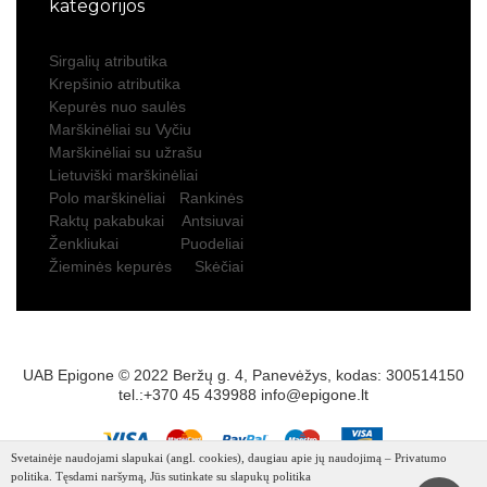
kategorijos
Sirgalių atributika
Krepšinio atributika
Kepurės nuo saulės
Marškinėliai su Vyčiu
Marškinėliai su užrašu
Lietuviški marškinėliai
Polo marškinėliai
Rankinės
Raktų pakabukai
Antsiuvai
Ženkliukai
Puodeliai
Žieminės kepurės
Skėčiai
UAB Epigone © 2022 Beržų g. 4, Panevėžys, kodas: 300514150
tel.:+370 45 439988
info@epigone.lt
Svetainėje naudojami slapukai (angl. cookies), daugiau apie jų naudojimą – Privatumo
politika. Tęsdami naršymą, Jūs sutinkate su slapukų politika