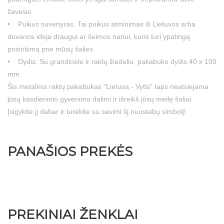
žavesio.
• Puikus suvenyras: Tai puikus atminimas iš Lietuvos arba
dovanos idėja draugui ar šeimos nariui, kuris turi ypatingą
prisirišimą prie mūsų šalies.
• Dydis: Su grandinėle ir raktų žiedeliu, pakabuko dydis 40 x 100
mm
Šis metalinis raktų pakabukas "Lietuva - Vytis" taps neatsiejama
jūsų kasdieninio gyvenimo dalimi ir išreikš jūsų meilę šaliai.
Įsigykite jį dabar ir turėkite su savimi šį nuostabų simbolį!
PANAŠIOS PREKĖS
PREKINIAI ŽENKLAI