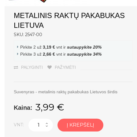
METALINIS RAKTŲ PAKABUKAS
LIETUVA
SKU: 2547-00
Pirkite 2 už
3,19 €
vnt ir
sutaupykite
20
%
Pirkite 3 už
2,66 €
vnt ir
sutaupykite
34
%
PALYGINTI
PAŽYMĖTI
Suvenyras - metalinis raktų pakabukas Lietuvos širdis
3,99 €
Kaina:
VNT:
Į KREPŠELĮ