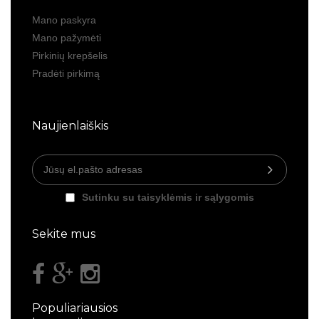
Mano paskyra
Mano pažymėti
Pirkinių krepšelis
Pradėti pirkimą
Naujienlaiškis
Sutinku su taisyklėmis ir sąlygomis
Sekite mus
Populiariausios