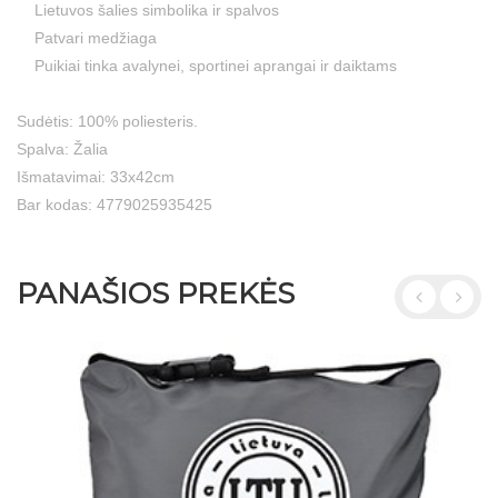
Lietuvos šalies simbolika ir spalvos
Patvari medžiaga
Puikiai tinka avalynei, sportinei aprangai ir daiktams
Sudėtis: 100% poliesteris.
Spalva: Žalia
Išmatavimai: 33x42cm
Bar kodas: 4779025935425
PANAŠIOS PREKĖS