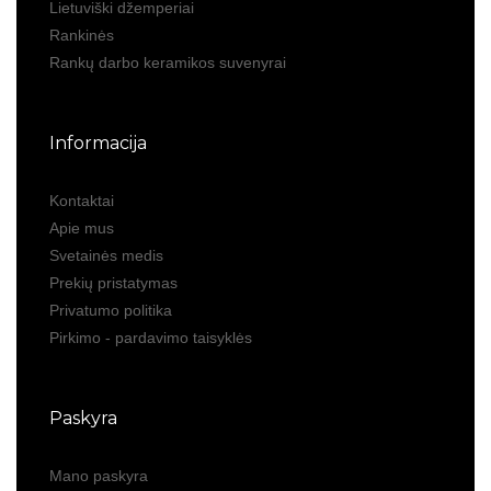
Lietuviški džemperiai
Rankinės
Rankų darbo keramikos suvenyrai
Informacija
Kontaktai
Apie mus
Svetainės medis
Prekių pristatymas
Privatumo politika
Pirkimo - pardavimo taisyklės
Paskyra
Mano paskyra