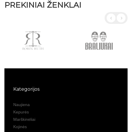
PREKINIAI ŽENKLAI
Kategorijos
Naujiena
Kepurės
Marškinėliai
Kojinės