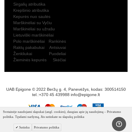
Sirgalių atributika
Krepšinio atributika
Kepurės nuo saulės
Marškinėliai su Vyčiu
Marškinėliai su užrašu
Lietuviški marškinėliai
Polo marškinėliai
Rankinės
Raktų pakabukai
Antsiuvai
Ženkliukai
Puodeliai
Žieminės kepurės
Skėčiai
UAB Epigone © 2022 Beržų g. 4, Panevėžys, kodas: 300514150
tel.:+370 45 439988
info@epigone.lt
Svetainėje naudojami slapukai (angl. cookies), daugiau apie jų naudojimą – Privatumo
politika. Tęsdami naršymą, Jūs sutinkate su slapukų politika
Sutinku
Privatumo politika