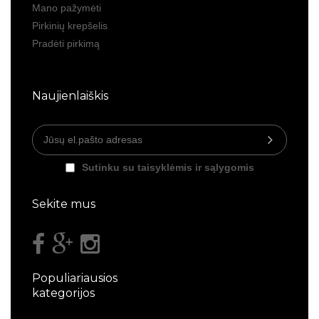
Mano pažymėti
Pirkinių krepšelis
Pradėti pirkimą
Naujienlaiškis
Sutinku su taisyklėmis ir sąlygomis
Sekite mus
Populiariausios
kategorijos