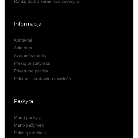
Rankų darbo keramikos suvenyrai
Informacija
Kontaktai
Apie mus
Svetainės medis
Prekių pristatymas
Privatumo politika
Pirkimo - pardavimo taisyklės
Paskyra
Mano paskyra
Mano pažymėti
Pirkinių krepšelis