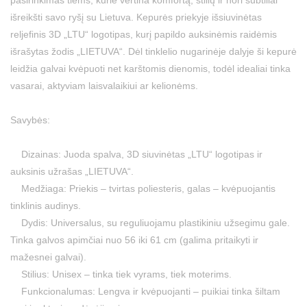
pasirinkimas tiems, kurie vertina komfortą, stilių ir nori subtiliai
išreikšti savo ryšį su Lietuva. Kepurės priekyje išsiuvinėtas
reljefinis 3D „LTU“ logotipas, kurį papildo auksinėmis raidėmis
išrašytas žodis „LIETUVA“. Dėl tinklelio nugarinėje dalyje ši kepurė
leidžia galvai kvėpuoti net karštomis dienomis, todėl idealiai tinka
vasarai, aktyviam laisvalaikiui ar kelionėms.
Savybės:
Dizainas: Juoda spalva, 3D siuvinėtas „LTU“ logotipas ir
auksinis užrašas „LIETUVA“.
Medžiaga: Priekis – tvirtas poliesteris, galas – kvėpuojantis
tinklinis audinys.
Dydis: Universalus, su reguliuojamu plastikiniu užsegimu gale.
Tinka galvos apimčiai nuo 56 iki 61 cm (galima pritaikyti ir
mažesnei galvai).
Stilius: Unisex – tinka tiek vyrams, tiek moterims.
Funkcionalumas: Lengva ir kvėpuojanti – puikiai tinka šiltam