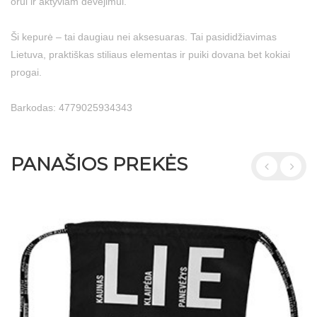
orui ir aktyviam dėvėjimui.
Ši kepurė – tai daugiau nei aksesuaras. Tai pasididžiavimas
Lietuva, praktiškas stiliaus elementas ir puiki dovana bet kokiai
progai.
Barkodas: 4779025934343
PANAŠIOS PREKĖS