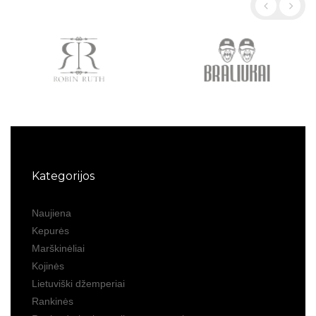
Kategorijos
Naujiena
Kepurės
Marškinėliai
Kojinės
Lietuviški džemperiai
Rankinės