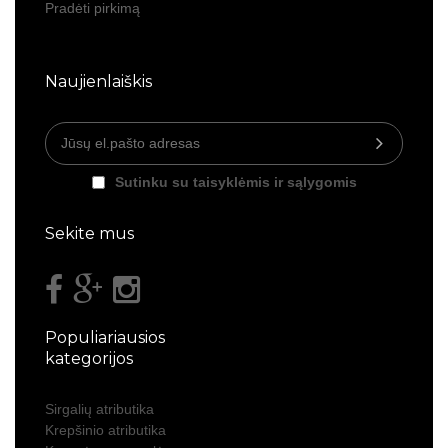
Pradėti pirkimą
Naujienlaiškis
Sutinku su taisyklėmis ir sąlygomis
Sekite mus
Populiariausios
kategorijos
Sirgalių atributika
Krepšinio atributika