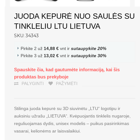
JUODA KEPURĖ NUO SAULĖS SU
TINKLELIU LTU LIETUVA
SKU: 34343
Pirkite 2 už
14,88 €
vnt ir
sutaupykite
20
%
Pirkite 3 už
13,02 €
vnt ir
sutaupykite
30
%
Spauskite čia, kad gautumėte informaciją, kai šis
produktas bus prekyboje
PALYGINTI
PAŽYMĖTI
Stilinga juoda kepurė su 3D siuvinėtu „LTU“ logotipu ir
auksiniu užrašu „LIETUVA“. Kvėpuojantis tinklelis nugaroje,
reguliuojamas dydis, unisex modelis – puikus pasirinkimas
vasarai, kelionėms ar laisvalaikiui.