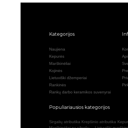
Kategorijos
In
Naujiena
Kon
Kepurės
Ap
Marškinėliai
Sve
Kojinės
Pre
Lietuviški džemperiai
Pri
Rankinės
Pir
Rankų darbo keramikos suvenyrai
Populiariausios kategorijos
Sirgalių atributika
Krepšinio atributika
Kepur
Marškinėliai su užrašu
Lietuviški marškinė