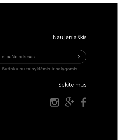
Naujienlaiškis
Sutinku su taisyklėmis ir sąlygomis
Sekite mus