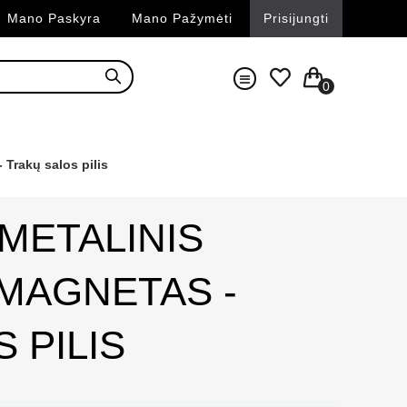
Mano Paskyra
Mano Pažymėti
Prisijungti
0
Trakų salos pilis
METALINIS
MAGNETAS -
 PILIS