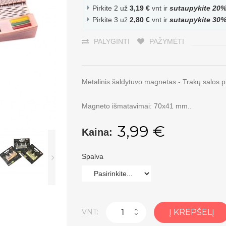
Pirkite 2 už
3,19 €
vnt ir
sutaupykite
20
Pirkite 3 už
2,80 €
vnt ir
sutaupykite
30
PALYGINTI
PAŽYMĖTI
Metalinis šaldytuvo magnetas - Trakų salos pi
Magneto išmatavimai: 70x41 mm..
3,99 €
Kaina:
Spalva
VNT:
Į KREPŠELĮ