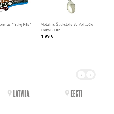
nyras "Trakų Pilis"
Metalinis Šaukštelis Su Vėliavėle
Espres
Trakai - Pilis
Lietuv
Trakai
4,99 €
5,49 