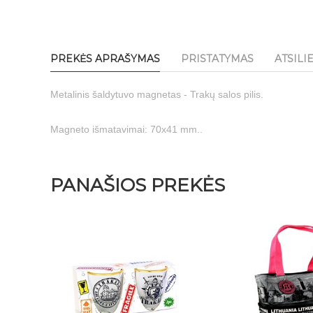
PREKĖS APRAŠYMAS
PRISTATYMAS
ATSILI
Metalinis šaldytuvo magnetas - Trakų salos pilis.
Magneto išmatavimai: 70x41 mm..
PANAŠIOS PREKĖS