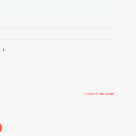
%
%
lis.
*Privalomi laukeliai