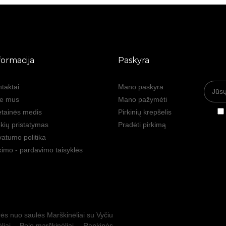
formacija
Paskyra
taktai
Mano paskyra
ie mus
Mano pažymėti
tainės medis
Pirkinių krepšelis
kių pristatymas
Pradėti pirkimą
vatumo politika
kimo - pardavimo taisyklės
ės nuo saulės
Marškinėliai su Vyčiu
liai
Polo marškinėliai
Rankinės