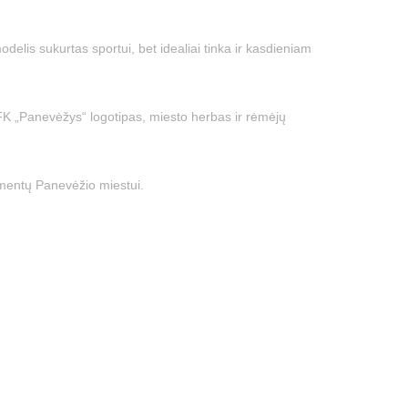
modelis sukurtas sportui, bet idealiai tinka ir kasdieniam
i FK „Panevėžys“ logotipas, miesto herbas ir rėmėjų
timentų Panevėžio miestui.