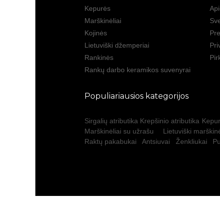
Kepurės
Ap
Marškinėliai
Sve
Kojinės
Pre
Lietuviški džemperiai
Pri
Rankinės
Pir
Rankų darbo keramikos suvenyrai
Populiariausios kategorijos
Sirgalių atributika
Krepšinio atributika
Kepur
Marškinėliai su užrašu
Lietuviški marškinė
Raktų pakabukai
Antsiuvai
Ženkliukai
Pu