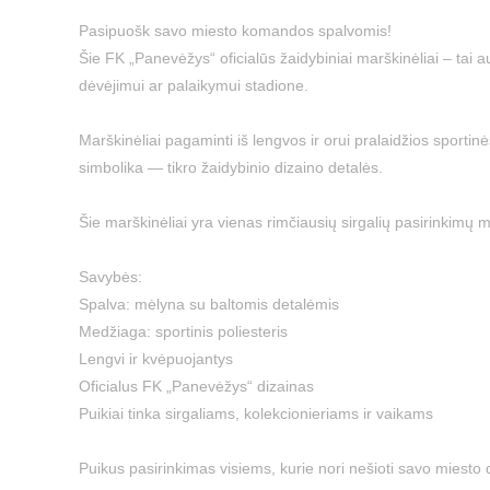
Pasipuošk savo miesto komandos spalvomis!
Šie FK „Panevėžys“ oficialūs žaidybiniai marškinėliai – tai aut
dėvėjimui ar palaikymui stadione.
Marškinėliai pagaminti iš lengvos ir orui pralaidžios sporti
simbolika — tikro žaidybinio dizaino detalės.
Šie marškinėliai yra vienas rimčiausių sirgalių pasirinkimų 
Savybės:
Spalva: mėlyna su baltomis detalėmis
Medžiaga: sportinis poliesteris
Lengvi ir kvėpuojantys
Oficialus FK „Panevėžys“ dizainas
Puikiai tinka sirgaliams, kolekcionieriams ir vaikams
Puikus pasirinkimas visiems, kurie nori nešioti savo miesto 