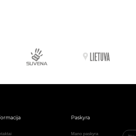
formacija
Paskyra
taktai
Mano paskyra