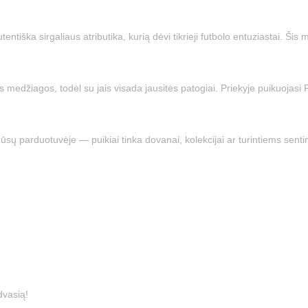
entiška sirgaliaus atributika, kurią dėvi tikrieji futbolo entuziastai. Šis 
nės medžiagos, todėl su jais visada jausitės patogiai. Priekyje puikuojas
mūsų parduotuvėje — puikiai tinka dovanai, kolekcijai ar turintiems sen
dvasią!