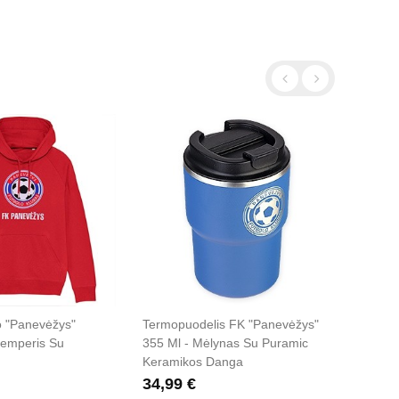
o "Panevėžys"
Termopuodelis FK "Panevėžys"
Futbol
emperis Su
355 Ml - Mėlynas Su Puramic
Kepur
Keramikos Danga
15,0
34,99 €