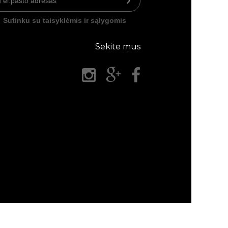
Sutinku su taisyklėmis ir sąlygomis
Sekite mus