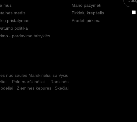
ie mus
Mano pažymėti
tainės medis
Pirkinių krepšelis
kių pristatymas
Pradėti pirkimą
vatumo politika
kimo - pardavimo taisyklės
ės nuo saulės
Marškinėliai su Vyčiu
liai
Polo marškinėliai
Rankinės
odeliai
Žieminės kepurės
Skėčiai