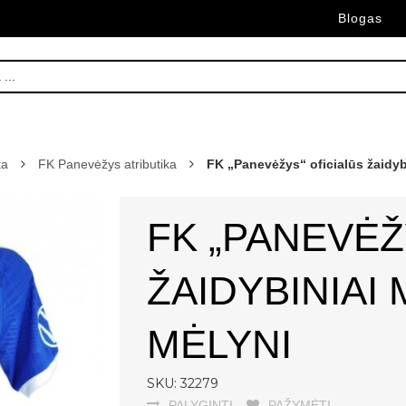
Blogas
ka
FK Panevėžys atributika
FK „Panevėžys“ oficialūs žaidybi
FK „PANEVĖŽ
ŽAIDYBINIAI 
MĖLYNI
SKU: 32279
PALYGINTI
PAŽYMĖTI