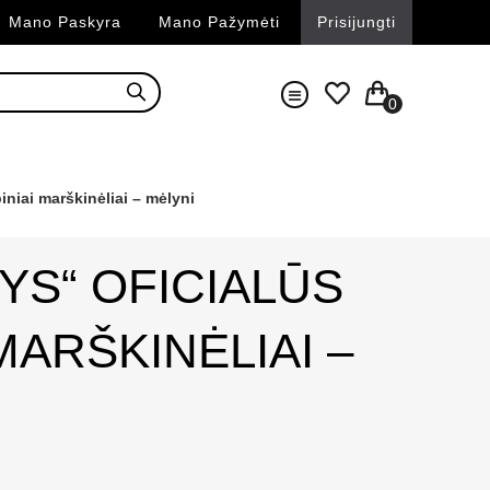
Mano Paskyra
Mano Pažymėti
Prisijungti
0
niai marškinėliai – mėlyni
YS“ OFICIALŪS
MARŠKINĖLIAI –