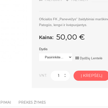
Oficialūs FK „Panevėžys“ žaidybiniai marškin
Patogūs, lengvi ir kvėpuojantys.
50,00 €
Kaina:
Dydis
Dydžių Lentelė
VNT:
Į KREPŠELĮ
EPIMAI
PREKĖS ŽYMĖS