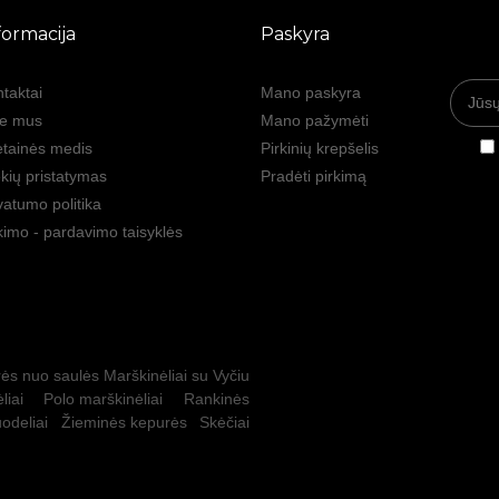
formacija
Paskyra
taktai
Mano paskyra
ie mus
Mano pažymėti
tainės medis
Pirkinių krepšelis
kių pristatymas
Pradėti pirkimą
vatumo politika
kimo - pardavimo taisyklės
ės nuo saulės
Marškinėliai su Vyčiu
liai
Polo marškinėliai
Rankinės
odeliai
Žieminės kepurės
Skėčiai