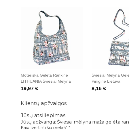
Moteriška Gėlėta Rankinė
Šviesiai Mėlyna Gėl
LITHUANIA Šviesiai Mėlyna
Piniginė Lietuva
19,97 €
8,16 €
Klientų apžvalgos
Jūsų atsiliepimas
Jūsų apžvanga:
Šviesiai mėlyna maža gėlėta ran
Kaip įvertinti šią prekę?
*