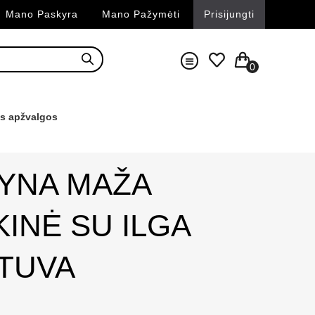
Mano Paskyra
Mano Pažymėti
Prisijungti
0
s apžvalgos
LYNA MAŽA
INĖ SU ILGA
ETUVA