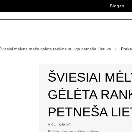
Blogas
Šviesiai mėlyna maža gėlėta rankinė su ilga petneša Lietuva
Prekė
ŠVIESIAI MĖ
GĖLĖTA RANK
PETNEŠA LI
SKU: 33544
Būkite pirmas apžvalginikas