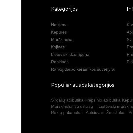
Kategorijos
In
Naujiena
Kon
Kepurės
Ap
Marškinėliai
Sve
Kojinės
Pre
Lietuviški džemperiai
Pri
Rankinės
Pir
Rankų darbo keramikos suvenyrai
Populiariausios kategorijos
Sirgalių atributika
Krepšinio atributika
Kepur
Marškinėliai su užrašu
Lietuviški marškinė
Raktų pakabukai
Antsiuvai
Ženkliukai
Pu