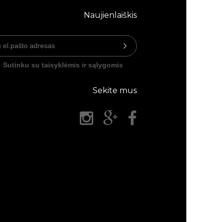
Naujienlaiškis
Sutinku su taisyklėmis ir sąlygomis
Sekite mus