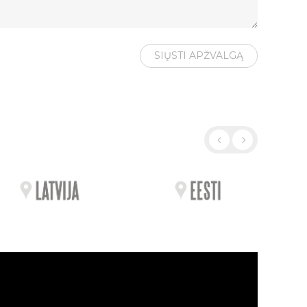
SIŲSTI APŽVALGĄ