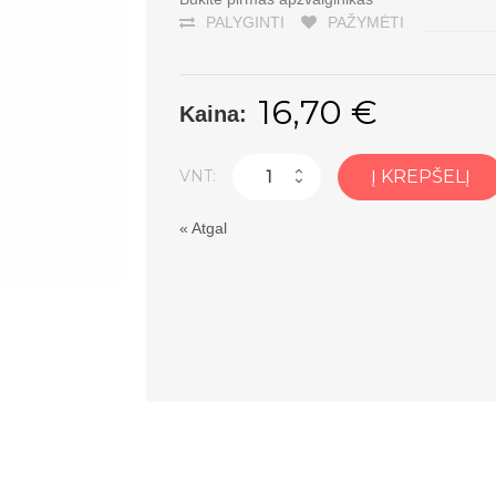
PALYGINTI
PAŽYMĖTI
16,70 €
Kaina:
VNT:
Į KREPŠELĮ
«
Atgal