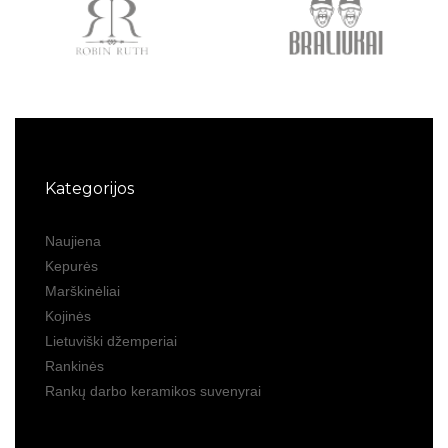
Kategorijos
Naujiena
Kepurės
Marškinėliai
Kojinės
Lietuviški džemperiai
Rankinės
Rankų darbo keramikos suvenyrai