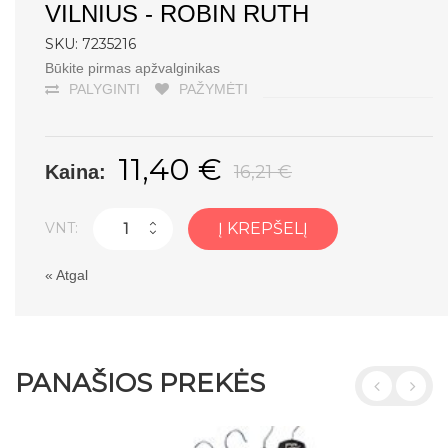
VILNIUS - ROBIN RUTH
SKU: 7235216
Būkite pirmas apžvalginikas
PALYGINTI
PAŽYMĖTI
11,40 €
Kaina:
16,21 €
VNT:
Į KREPŠELĮ
«
Atgal
PANAŠIOS PREKĖS