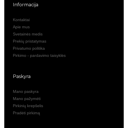
Informacija
Kontaktai
Apie mus
Svetainės medis
Prekių pristatymas
Privatumo politika
Pirkimo - pardavimo taisyklės
Paskyra
Mano paskyra
Mano pažymėti
Pirkinių krepšelis
Pradėti pirkimą