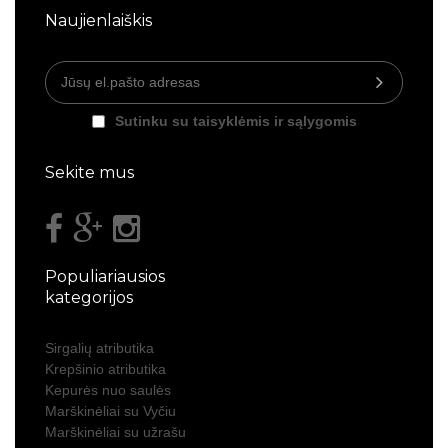
Naujienlaiškis
Sutinku su taisyklėmis ir sąlygomis
Sekite mus
Populiariausios
kategorijos
Sirgalių atributika
Krepšinio atributika
Kepurės nuo saulės
Marškinėliai su Vyčiu
Marškinėliai su užrašu