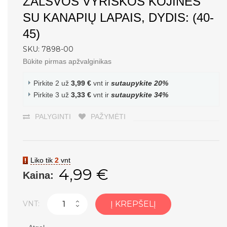
ŽALSVOS VYRIŠKOS KOJINĖS
SU KANAPIŲ LAPAIS, DYDIS: (40-
45)
SKU: 7898-00
Būkite pirmas apžvalginikas
Pirkite 2 už
3,99 €
vnt ir
sutaupykite
20
%
Pirkite 3 už
3,33 €
vnt ir
sutaupykite
34
%
PALYGINTI
PAŽYMĖTI
Liko tik
2
vnt
4,99 €
Kaina:
VNT:
Į KREPŠELĮ