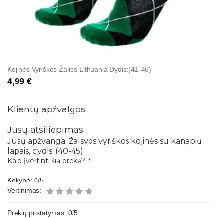
Kojinės Vyriškos Žalios Lithuania Dydis:(41-46)
4,99 €
Klientų apžvalgos
Jūsų atsiliepimas
Jūsų apžvanga:
Žalsvos vyriškos kojinės su kanapių
lapais, dydis: (40-45)
Kaip įvertinti šią prekę?
*
Kokybė:
0
/5
Vertinimas:
Prekių pristatymas:
0
/5