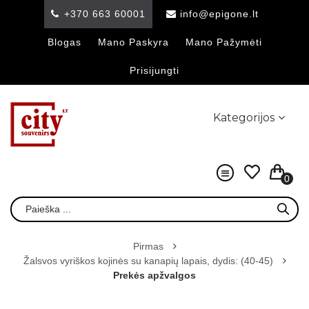
+370 663 60001
info@epigone.lt
Blogas
Mano Paskyra
Mano Pažymėti
Prisijungti
Kategorijos
0
Pirmas
Žalsvos vyriškos kojinės su kanapių lapais, dydis: (40-45)
Prekės apžvalgos