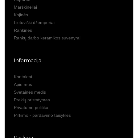
Marškinėliai
Kojinės
Lietuviški džemperiai
Rankinės
Rankų darbo keramikos suvenyrai
Informacija
Kontaktai
Apie mus
Svetainės medis
Prekių pristatymas
Privatumo politika
Pirkimo - pardavimo taisyklės
Paskyra