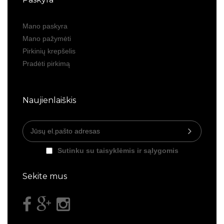
Mano paskyra
Mano pažymėti
Pirkinių krepšelis
Pradėti pirkimą
Naujienlaiškis
Sutinku su taisyklėmis ir sąlygomis
Sekite mus