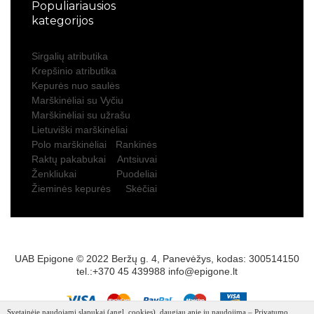
Populiariausios
kategorijos
Sirgalių atributika
Krepšinio atributika
Kepurės nuo saulės
Marškinėliai su Vyčiu
Marškinėliai su užrašu
Lietuviški marškinėliai
Polo marškinėliai
Rankinės
Raktų pakabukai
Antsiuvai
Ženkliukai
Puodeliai
Žieminės kepurės
Skėčiai
UAB Epigone © 2022 Beržų g. 4, Panevėžys, kodas: 300514150
tel.:+370 45 439988
info@epigone.lt
Svetainėje naudojami slapukai (angl. cookies), daugiau apie jų naudojimą – Privatumo