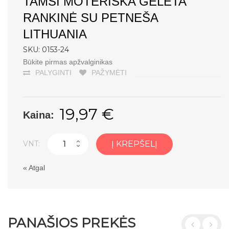
TAMSI MOTERIŠKA GĖLĖTA
RANKINĖ SU PETNEŠA
LITHUANIA
SKU: 0153-24
Būkite pirmas apžvalginikas
PALYGINTI
PAŽYMĖTI
19,97 €
Kaina:
VNT:
Į KREPŠELĮ
«
Atgal
PANAŠIOS PREKĖS