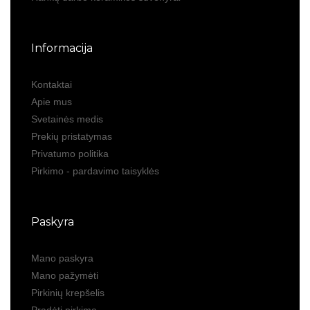
Informacija
Kontaktai
Apie mus
Svetainės medis
Prekių pristatymas
Privatumo politika
Pirkimo - pardavimo taisyklės
Paskyra
Mano paskyra
Mano pažymėti
Pirkinių krepšelis