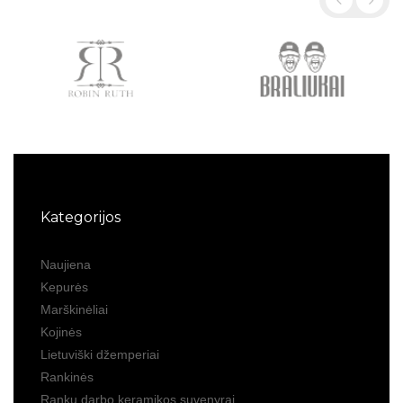
Kategorijos
Naujiena
Kepurės
Marškinėliai
Kojinės
Lietuviški džemperiai
Rankinės
Rankų darbo keramikos suvenyrai