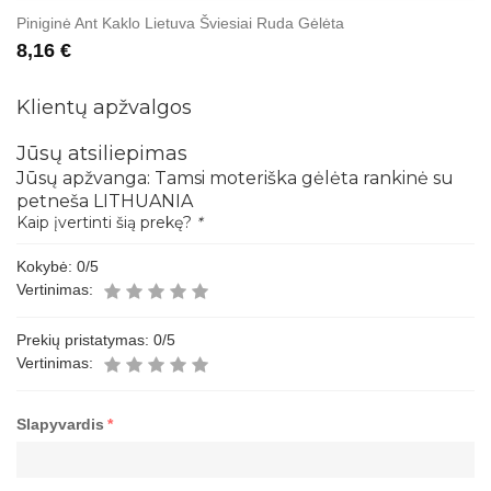
Piniginė Ant Kaklo Lietuva Šviesiai Ruda Gėlėta
8,16 €
Klientų apžvalgos
Jūsų atsiliepimas
Jūsų apžvanga:
Tamsi moteriška gėlėta rankinė su
petneša LITHUANIA
Kaip įvertinti šią prekę?
*
Kokybė:
0
/5
Vertinimas:
Prekių pristatymas:
0
/5
Vertinimas:
Slapyvardis
*