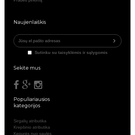
Pradėti pirkimą
Naujienlaiškis
Sutinku su taisyklėmis ir sąlygomis
Sekite mus
Populiariausios
kategorijos
Sirgalių atributika
Krepšinio atributika
Kepurės nuo saulės