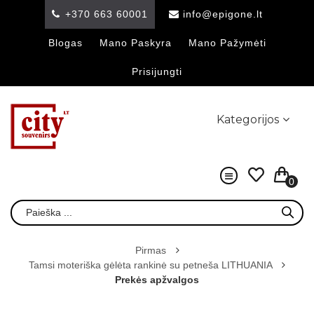
+370 663 60001
info@epigone.lt
Blogas
Mano Paskyra
Mano Pažymėti
Prisijungti
Kategorijos
0
Pirmas
Tamsi moteriška gėlėta rankinė su petneša LITHUANIA
Prekės apžvalgos