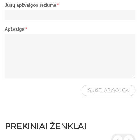
Jūsų apžvalgos reziumė
*
Apžvalga
*
SIŲSTI APŽVALGĄ
PREKINIAI ŽENKLAI