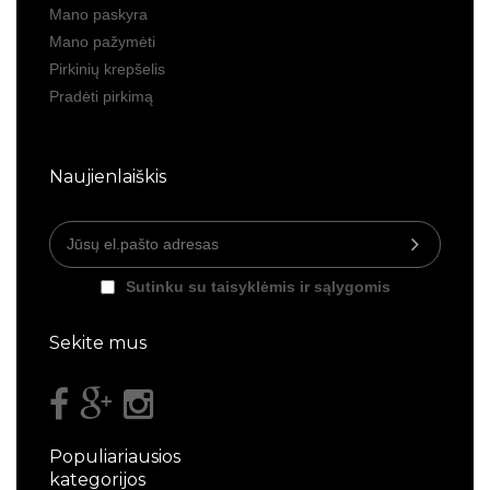
Mano paskyra
Mano pažymėti
Pirkinių krepšelis
Pradėti pirkimą
Naujienlaiškis
Sutinku su taisyklėmis ir sąlygomis
Sekite mus
Populiariausios
kategorijos