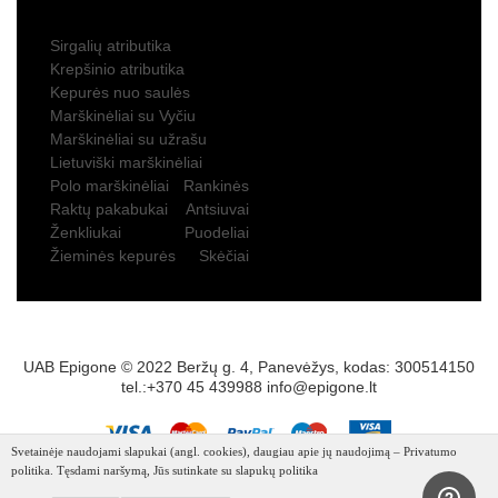
Sirgalių atributika
Krepšinio atributika
Kepurės nuo saulės
Marškinėliai su Vyčiu
Marškinėliai su užrašu
Lietuviški marškinėliai
Polo marškinėliai
Rankinės
Raktų pakabukai
Antsiuvai
Ženkliukai
Puodeliai
Žieminės kepurės
Skėčiai
UAB Epigone © 2022 Beržų g. 4, Panevėžys, kodas: 300514150
tel.:+370 45 439988
info@epigone.lt
Svetainėje naudojami slapukai (angl. cookies), daugiau apie jų naudojimą – Privatumo
politika. Tęsdami naršymą, Jūs sutinkate su slapukų politika