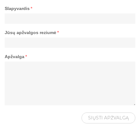
Slapyvardis
*
Jūsų apžvalgos reziumė
*
Apžvalga
*
SIŲSTI APŽVALGĄ