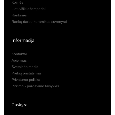
Kojinės
Lietuviški džemperiai
Rankinės
Rankų darbo keramikos suvenyrai
Informacija
Kontaktai
Apie mus
Svetainės medis
Prekių pristatymas
Privatumo politika
Pirkimo - pardavimo taisyklės
Paskyra