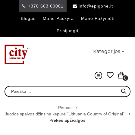
+370 663 60001
info@epigone.lt
Blogas
Mano Paskyra
Mano Pažymėti
Prisijungti
Kategorijos
0
Pirmas
Juodos spalvos džinsinė kepurė "Lithuania Country of Original"
Prekės apžvalgos