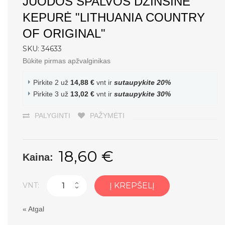
JUODOS SPALVOS DŽINSINĖ
KEPURĖ "LITHUANIA COUNTRY
OF ORIGINAL"
SKU: 34633
Būkite pirmas apžvalginikas
Pirkite 2 už
14,88 €
vnt ir
sutaupykite
20
%
Pirkite 3 už
13,02 €
vnt ir
sutaupykite
30
%
PALYGINTI
PAŽYMĖTI
18,60 €
Kaina:
VNT:
Į KREPŠELĮ
«
Atgal