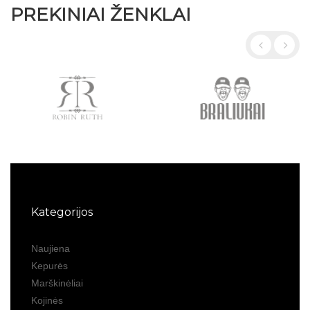
PREKINIAI ŽENKLAI
Kategorijos
Naujiena
Kepurės
Marškinėliai
Kojinės