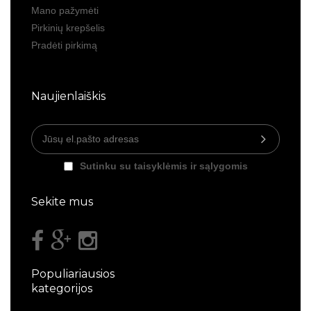
Mano pažymėti
Pirkinių krepšelis
Pradėti pirkimą
Naujienlaiškis
Sutinku su taisyklėmis ir sąlygomis
Sekite mus
Populiariausios
kategorijos