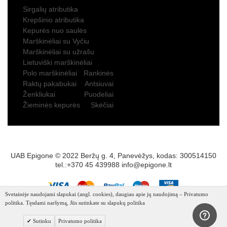
Sirgalių atributika
Krepšinio atributika
Kepurės nuo saulės
Marškinėliai su Vyčiu
Marškinėliai su užrašu
Lietuviški marškinėliai
Polo marškinėliai
Rankinės
Raktų pakabukai
Antsiuvai
Ženkliukai
Puodeliai
Žieminės kepurės
Skėčiai
UAB Epigone © 2022 Beržų g. 4, Panevėžys, kodas: 300514150
tel.:+370 45 439988
info@epigone.lt
Svetainėje naudojami slapukai (angl. cookies), daugiau apie jų naudojimą – Privatumo
politika. Tęsdami naršymą, Jūs sutinkate su slapukų politika
Sutinku
Privatumo politika