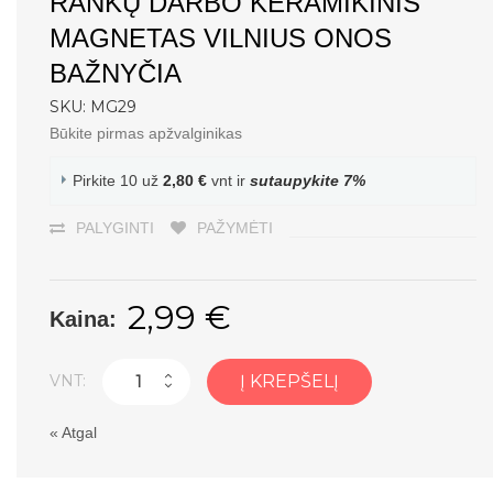
RANKŲ DARBO KERAMIKINIS
MAGNETAS VILNIUS ONOS
BAŽNYČIA
SKU: MG29
Būkite pirmas apžvalginikas
Pirkite 10 už
2,80 €
vnt ir
sutaupykite
7
%
PALYGINTI
PAŽYMĖTI
2,99 €
Kaina:
VNT:
Į KREPŠELĮ
«
Atgal