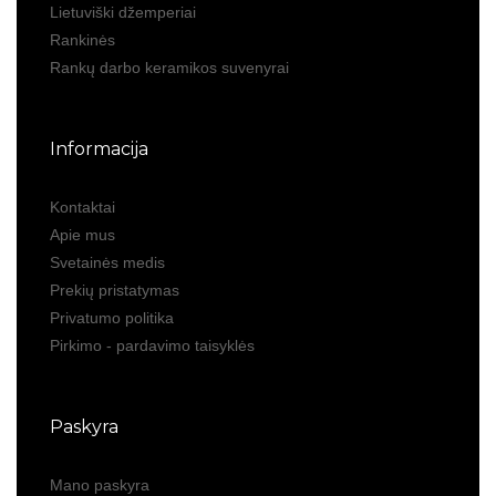
Lietuviški džemperiai
Rankinės
Rankų darbo keramikos suvenyrai
Informacija
Kontaktai
Apie mus
Svetainės medis
Prekių pristatymas
Privatumo politika
Pirkimo - pardavimo taisyklės
Paskyra
Mano paskyra