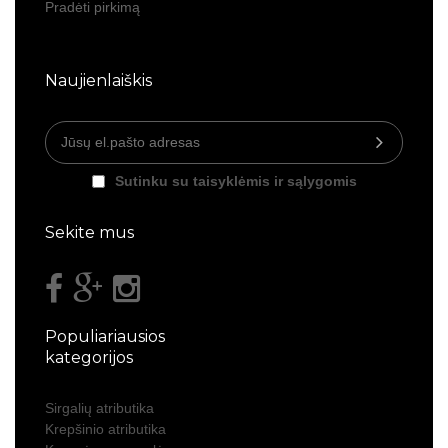
Pradėti pirkimą
Naujienlaiškis
Sutinku su taisyklėmis ir sąlygomis
Sekite mus
Populiariausios
kategorijos
Sirgalių atributika
Krepšinio atributika