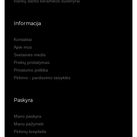
Rankų darbo keramikos suvenyrai
Informacija
Kontaktai
Apie mus
Svetainės medis
Prekių pristatymas
Privatumo politika
Pirkimo - pardavimo taisyklės
Paskyra
Mano paskyra
Mano pažymėti
Pirkinių krepšelis