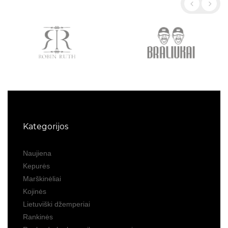
Kategorijos
Naujiena
Kepurės
Marškinėliai
Kojinės
Lietuviški džemperiai
Rankinės