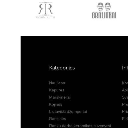
Kategorijos
In
Naujiena
Kon
Kepurės
Ap
Marškinėliai
Sve
Kojinės
Pre
Lietuviški džemperiai
Pri
Rankinės
Pir
Rankų darbo keramikos suvenyrai