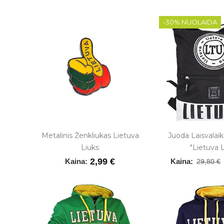
-30% NUOLAIDA
Žaliu
Metalinis Ženkliukas Lietuva
Juoda Laisvalaik
prinės
Liuks
"Lietuva 
ez
2,99 €
Kaina:
Kaina:
29,80 €