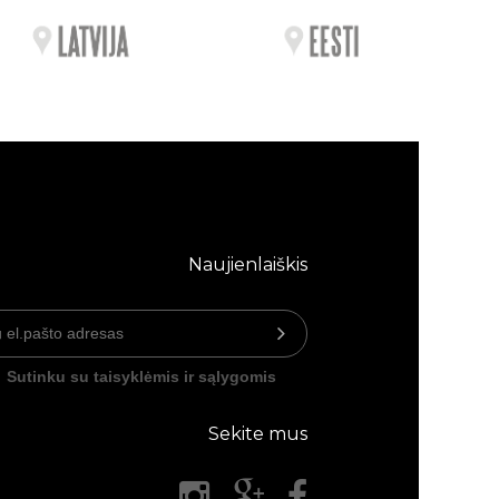
Naujienlaiškis
Sutinku su taisyklėmis ir sąlygomis
Sekite mus