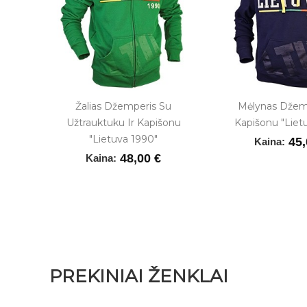
Žalias Džemperis Su
Mėlynas Džem
VA Su
Užtrauktuku Ir Kapišonu
Kapišonu "Liet
tų Ir
"Lietuva 1990"
45,
Kaina:
 |
48,00 €
Kaina:
PREKINIAI ŽENKLAI