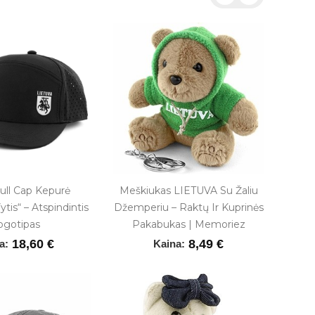
ull Cap Kepurė
Meškiukas LIETUVA Su Žaliu
Meta
tis“ – Atspindintis
Džemperiu – Raktų Ir Kuprinės
ogotipas
Pakabukas | Memoriez
18,60 €
8,49 €
a:
Kaina: