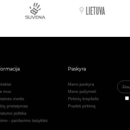
formacija
Paskyra
taktai
Mano paskyra
ie mus
Mano pažymėti
tainės medis
Pirkinių krepšelis
kių pristatymas
Pradėti pirkimą
vatumo politika
kimo - pardavimo taisyklės