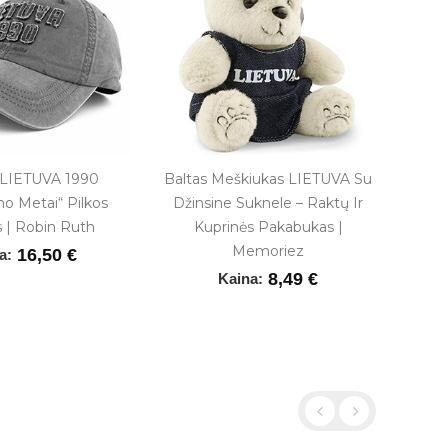
 LIETUVA 1990
Baltas Meškiukas LIETUVA Su
Už
o Metai“ Pilkos
Džinsine Suknele – Raktų Ir
s | Robin Ruth
Kuprinės Pakabukas |
Memoriez
16,50 €
a:
8,49 €
Kaina: