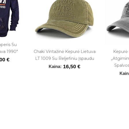
peris Su
uva 1990"
Chaki Vintažinė Kepurė Lietuva
Kepurė
LT 1009 Su Reljefiniu Įspaudu
„Atgimim
00 €
Spalvo
16,50 €
Kaina:
Kain