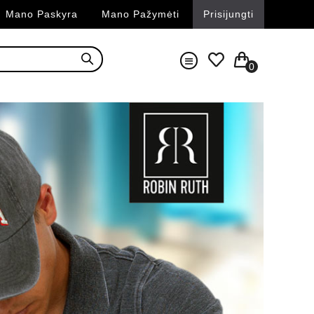
Mano Paskyra
Mano Pažymėti
Prisijungti
0