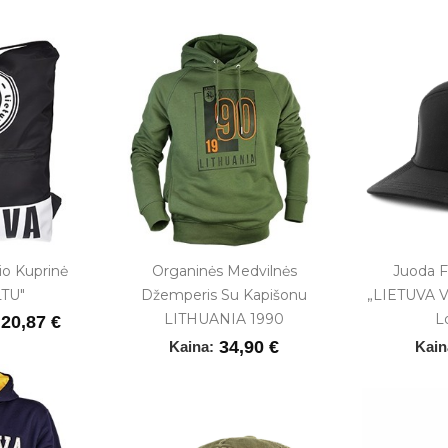
io Kuprinė
Organinės Medvilnės
Juoda F
LTU"
Džemperis Su Kapišonu
„LIETUVA Vy
LITHUANIA 1990
L
20,87 €
34,90 €
Kaina:
Kain