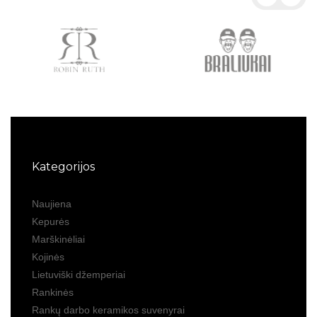
Kategorijos
Naujiena
Kepurės
Marškinėliai
Kojinės
Lietuviški džemperiai
Rankinės
Rankų darbo keramikos suvenyrai