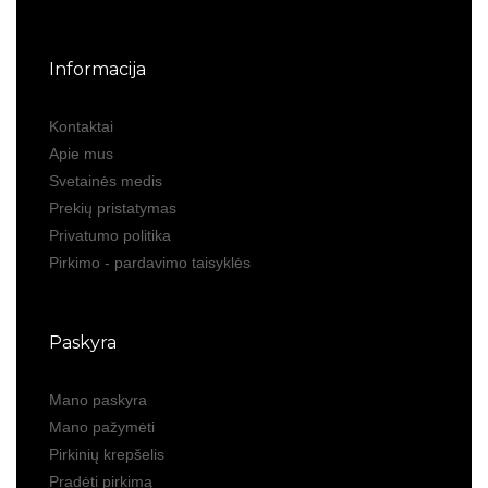
Informacija
Kontaktai
Apie mus
Svetainės medis
Prekių pristatymas
Privatumo politika
Pirkimo - pardavimo taisyklės
Paskyra
Mano paskyra
Mano pažymėti
Pirkinių krepšelis
Pradėti pirkimą