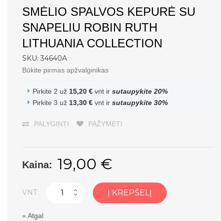
SMĖLIO SPALVOS KEPURĖ SU
SNAPELIU ROBIN RUTH
LITHUANIA COLLECTION
SKU: 34640A
Būkite pirmas apžvalginikas
Pirkite 2 už
15,20 €
vnt ir
sutaupykite
20
%
Pirkite 3 už
13,30 €
vnt ir
sutaupykite
30
%
PALYGINTI
PAŽYMĖTI
19,00 €
Kaina:
VNT:
Į KREPŠELĮ
«
Atgal