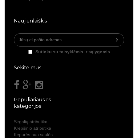
Naujienlaiškis
Sutinku su taisyklėmis ir sąlygomis
Sekite mus
Populiariausios
kategorijos
Sirgalių atributika
Krepšinio atributika
Kepurės nuo saulės