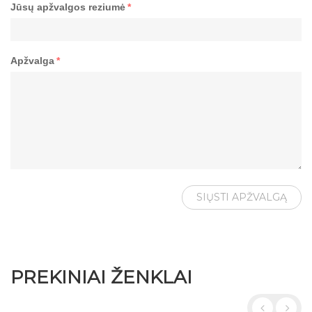
Jūsų apžvalgos reziumė
*
Apžvalga
*
SIŲSTI APŽVALGĄ
PREKINIAI ŽENKLAI